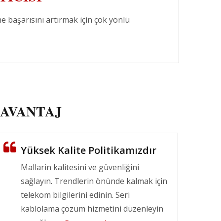
me başarısını artırmak için çok yönlü
AVANTAJ
Çok Fonksiyonlu LGX
Yüksek Kalite Politikamızdır
Fiber Patch Paneli
Fiber kablolama sistemi için
Mallarin kalitesini ve güvenliğini
esnek seçenekler.
sağlayın. Trendlerin önünde kalmak için
telekom bilgilerini edinin. Seri
Devamını oku
kablolama çözüm hizmetini düzenleyin