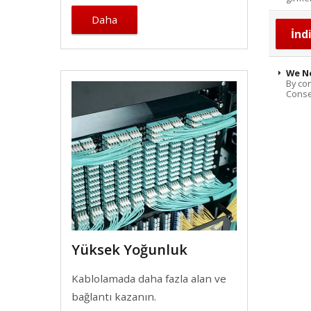
Daha
We N
By con
Consen
Yüksek Yoğunluk
Kablolamada daha fazla alan ve
bağlantı kazanın.