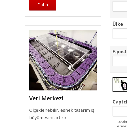
Daha
Ülke
E-pos
Veri Merkezi
Captc
Ölçeklenebilir, esnek tasarım iş
büyümesini artırır.
Karakt
girmel