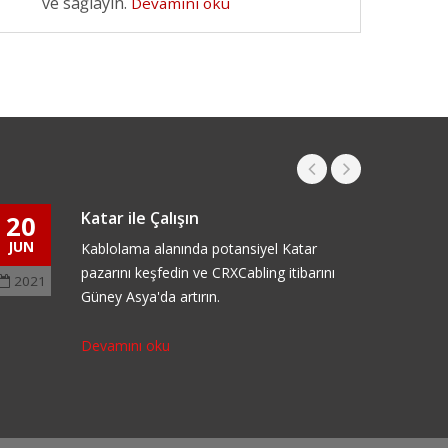
ve sağlayın.
Devamını oku
Katar ile Çalışın
20
05
JUN
OCT
Kablolama alanında potansiyel Katar
pazarını keşfedin ve CRXCabling itibarını
2021
2017
Güney Asya'da artırın.
Devamını oku