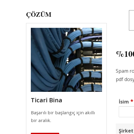
ÇÖZÜM
%10
Spam rob
pdf dosy
Ticari Bina
*
İsim
Başarılı bir başlangıç için akıllı
bir aralık.
Şirket