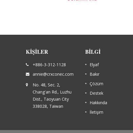
KIŞILER
BILGI
Haber veya Etkinlik Başlığı 04
+886-3-312-1128
Elyaf
20
APR
inizle
İşte etkinlikler, haberler veya şirketinizle
annie@crxconec.com
Bakır
dece
ilgili herhangi bir bilgi için alan. Sadece
2017
Çözüm
No. 48, Sec. 2,
yaklaşık 150 harf gösterilecektir.
Chang'an Rd., Luzhu
Destek
Dist., Taoyuan City
Devamını oku
Hakkında
338028, Taiwan
İletişim