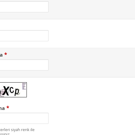
*
ta
*
ha
erleri siyah renk ile
isiniz.