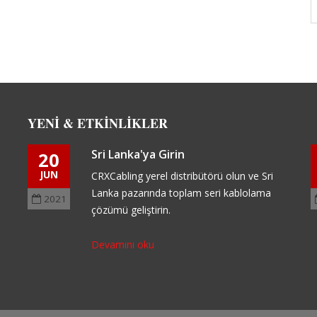
ve sağlayın.
Devamını oku
YENI & ETKINLIKLER
Sri Lanka'ya Girin
20
JUN
CRXCabling yerel distribütörü olun ve Sri
Lanka pazarında toplam seri kablolama
2021
çözümü geliştirin.
Devamını oku