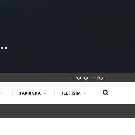
ş
Türkçe
HAKKINDA
İLETIŞIM