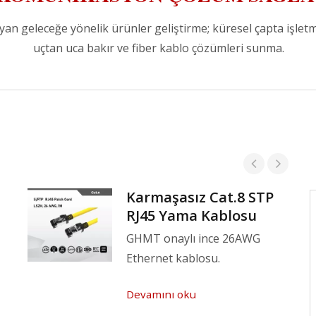
layan geleceğe yönelik ürünler geliştirme; küresel çapta işlet
uçtan uca bakır ve fiber kablo çözümleri sunma.
Karmaşasız Cat.8 STP
Yüksek Kalite Politikamızdır
RJ45 Yama Kablosu
GHMT onaylı ince 26AWG
Mallarin kalitesini ve güvenliğini
Ethernet kablosu.
sağlayın. Trendlerin önünde kalmak için
telekom bilgilerini edinin. Seri
Devamını oku
kablolama çözüm hizmetini düzenleyin