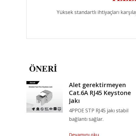
Yüksek standartlı ihtiyaçları karşı
ÖNERI
ir
Alet gerektirmeyen
Cat.6A RJ45 Keystone
Jakı
me
4PPOE STP RJ45 jakı stabil
erlar.
bağlantı sağlar.
Devamını oku