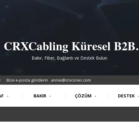
CRXCabling Küresel B2B
Alıcıları için Yapılandırılmı
Bakır, Fiber, Bağlantı ve Destek Bulun
Kablo Ürünleri
8
Bize e-posta gönderin
annie@crxconec.com
AF
BAKIR
ÇÖZÜM
DESTEK