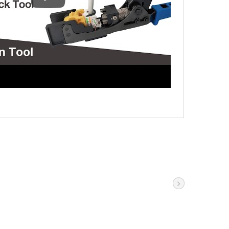
راهنمای کاربر – کیستون جک UTP Cat.6 با زاویه