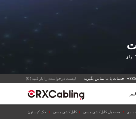
 کیفیت
کانکتور کیستون 110 با چگالی بالا و کد رنگی که از استانداردهای سیم‌کشی T568A/B برای
+886
خدمات با ما تماس بگیرید
لیست درخواست را باز کنید
(
0
)
 بندی
محصول کابل‌کشی مسی
کابل‌کشی مسی
جک کیستون