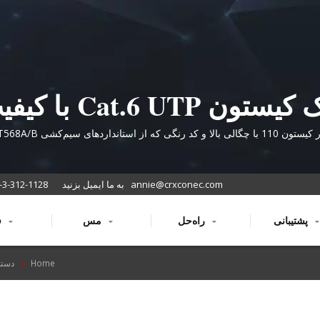
جک کیستون Cat.6 UTP با
حرفه‌ای برای سیستم‌های
زیرساخت شبکه‌های سازمانی پشتیبانی می‌کند.
کابل‌کشی ساختاری.
annie@crxconec.com
به ما ایمیل بزنید
-3-312-1128
پشتیبانی
راه‌حل
مس
فیبر
Home
دسته