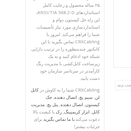
۲۵ ساله محصول و رعایت کامل
استانداردهای ANSI/TIA 568.2-D،
این راه حل کیستون دوام و
استانداردسازی مورد نیاز تأسیسات
شما را فراهم می‌کند. امروز با
CRXCabling تماس بگیرید تا این
کانکتور چندمنظوره را در ترتیب دارایی
شبکه خود ادغام کنید و به یک
زیرساخت کابل‌کشی با مدیریت رنگ
کارآمدتر در سرتاسر سازمان خود
دست یابید.
ب بزنید
CRXCabling شما را به کاوش در
کابل
لن
,
سیم پچ
,
اتصال دهنده
,
جک
کیستون
,
اتصال دهنده
,
پنل پچ
,
مدیریت
کابل
,
ابزار کریمپینگ
,
رک
با کیفیت بالا
دعوت می‌کند.
با ما تماس بگیرید
برای
جزئیات بیشتر!