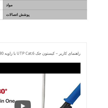
مواد
پوشش اتصالات
راهنمای کاربر – کیستون جک UTP Cat.6 با زاویه 180 درجه و صفحه جلویی قابل تعویض.