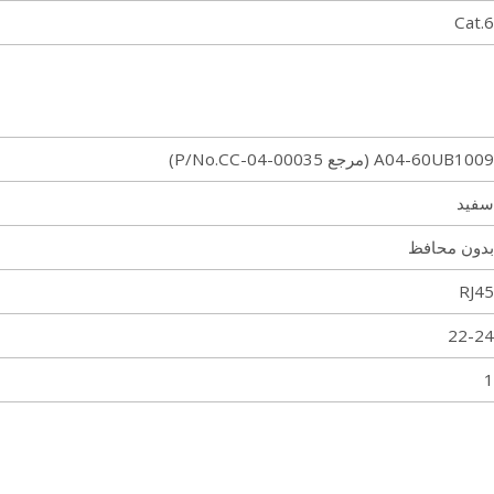
Cat.6
A04-60UB1009 (مرجع P/No.CC-04-00035)
سفید
بدون محافظ
RJ45
22-24
1