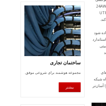
با ترمینیشن نوع 110 برای کابل اترنت 22 تا 24AWG
ه پورت کیستون UTP Cat6
ند.
تفاده شود
ستاندارد
ت گیگابیتی
اند
ساختمان تجاری
های
مجموعه هوشمند برای شروعی موفق.
اه شبکه
 آسان‌تر
بیشتر