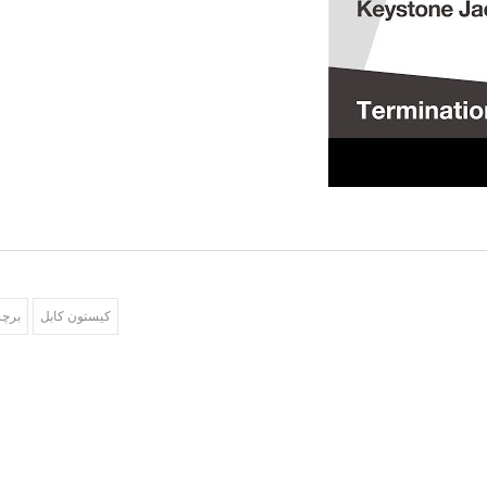
 180 درجه و صفحه جلویی قابل تعویض.
کیستون کابل
برچس