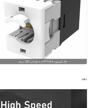
جک کیستون UTP Cat.6 با طراحی 180 درجه.
دهد.