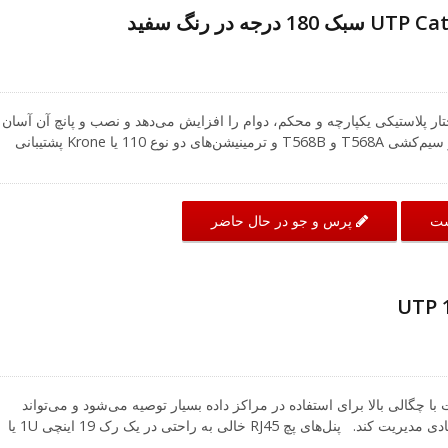
حرفه ای ما خوشحال است که به شما کمک کند تا بهترین راه حل را از ما
تون Cat6 با ساختار پلاستیکی یکپارچه و محکم، دوام را افزایش می‌دهد و نصب و پانچ آن آسان
است. کیستون‌های Cat6 از سیم‌کشی T568A و T568B و ترمینیشن‌های دو نوع 110 یا Krone پشتیبانی
می‌کنند و کابل‌های Cat6 با اندازه 22 تا 24 AWG را می‌پذیرند. کیستون‌های UTP Cat.6 با عملکرد اترنت
ت اترنت مطابقت دارند و شبکه‌های سریع و قابل اعتمادی را برای سیم‌کشی خانه
نل‌های کیستون، جعبه‌های نصب سطحی یا صفحه‌های دیواری فراهم می‌کنند. جک
پرس و جو در حال حاضر
ست
کیستون RJ45 می‌تواند به‌طور مستقیم در پنل قرار گیرد و به‌طور محکم ثابت شود. XCabling
کاملی از محصولات UTP دسته 6 را ارائه می‌دهد و گارانتی محصول آن 25 سال با لینک کانال است. اگر
د، خوشحال می‌شویم که با ما تماس بگیرید و خدمات سیم‌کشی سفارشی
 شبکه UTP 48 پورت با چگالی بالا برای استفاده در مراکز داده بسیار توصیه می‌شود و می‌تواند
فضای شما را به طور اقتصادی مدیریت کند. پنل‌های پچ RJ45 خالی به راحتی در یک رک 19 اینچی 1U یا
نصب دیواری نصب می‌شوند و همچنین با مبدل‌های چندرسانه‌ای مانند USB، HDMI، صدا و ویدئو سازگار