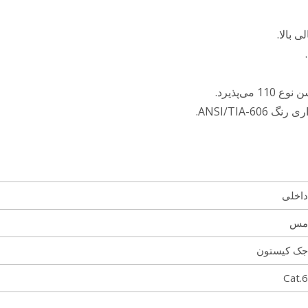
ANSI/TIA.
داخلی
مس
جک کیستون
Cat.6