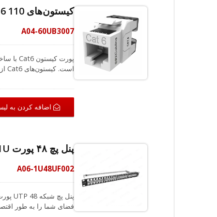
مختلف ارائه می دهد، تیم 
کیستون‌های UTP Cat6 110 سبک 180 درجه در رنگ سفید
دریافت کنید.
A04-60UB3007
پورت کیس
Cat 6 تا سرعت گیگابی
شما، کانکتورهای مقاوم، پ
اضافه کردن به لی
شما یک طرح سیم‌کشی داری
دریافت کنید.
پنل پچ ۴۸ پورت UTP 1U
A06-1U48UF002
پنل پچ