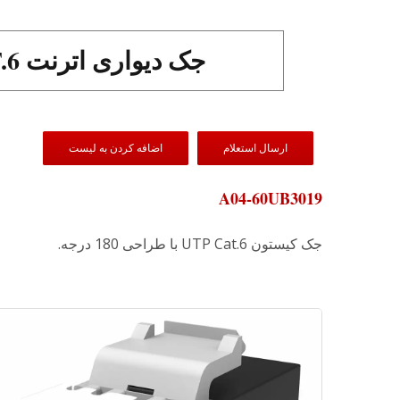
جک دیواری اترنت UTP CAT.6 با شاتر به رنگ مشکی.
ارسال استعلام
اضافه کردن به لیست
A04-60UB3019
جک کیستون UTP Cat.6 با طراحی 180 درجه.