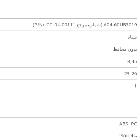
A04-60UB3019 (شماره مرجع P/No.CC-04-00111)
سیاه
بدون محافظ
RJ45
23-26
1
ABS، PC
طلا 50U"