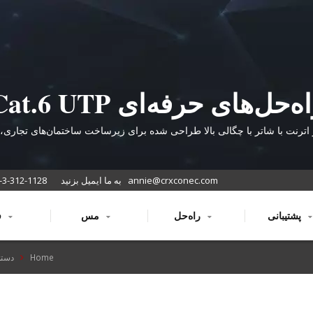
راه‌حل‌های حرفه‌ای t.6 UTP
Keystone Wall Jack
 اترنت با شاتر با چگالی بالا طراحی شده برای زیرساخت ساختمان‌های تجاری،
داده و سیستم‌های کابل‌کشی ساختاری با رعایت استاندارد T568A/B
annie@crxconec.com
به ما ایمیل بزنید
-3-312-1128
پشتیبانی
راه‌حل
مس
فیبر
Home
دسته