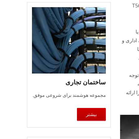
های سیم‌کشی T568A و T568B
ا
اداری و
با
 توجه
ساختمان تجاری
ارائه
مجموعه هوشمند برای شروعی موفق.
بیشتر