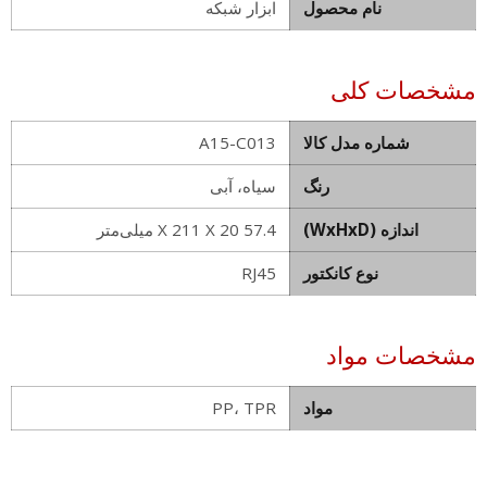
نام محصول
ابزار شبکه
مشخصات کلی
شماره مدل کالا
A15-C013
رنگ
سیاه، آبی
اندازه (WxHxD)
57.4 X 211 X 20 میلی‌متر
نوع کانکتور
RJ45
مشخصات مواد
مواد
PP، TPR