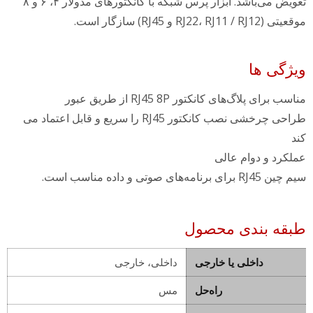
تعویض می‌باشد. ابزار پرس شبکه با کانکتورهای مدولار ۴، ۶ و ۸
موقعیتی (RJ22، RJ11 / RJ12 و RJ45) سازگار است.
ویژگی ها
مناسب برای پلاگ‌های کانکتور RJ45 8P از طریق عبور
طراحی چرخشی نصب کانکتور RJ45 را سریع و قابل اعتماد می
کند
عملکرد و دوام عالی
سیم چین RJ45 برای برنامه‌های صوتی و داده مناسب است.
طبقه بندی محصول
داخلی یا خارجی
داخلی، خارجی
راه‌حل
مس