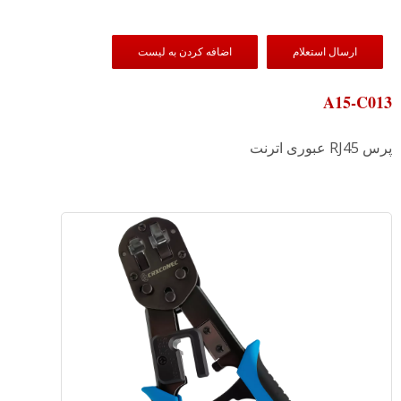
ارسال استعلام
اضافه کردن به لیست
A15-C013
پرس RJ45 عبوری اترنت