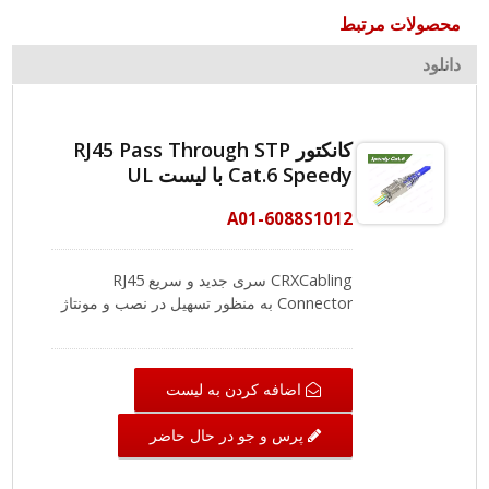
محصولات مرتبط
دانلود
کانکتور RJ45 Pass Through STP
Cat.6 Speedy با لیست UL
A01-6088S1012
CRXCabling سری جدید و سریع RJ45
Connector به منظور تسهیل در نصب و مونتاژ
سریع با عملکرد بالای هدایت الکتریکی طراحی
شده است. پلاگین Cat.6 STP با استاندارد FCC
مطابقت دارد و با ANSI/TIA-568-D سازگار
اضافه کردن به لیست
است. همچنین محدودیت استفاده از مواد
شیمیایی مضر مانند REACH و RoHS را رعایت
پرس و جو در حال حاضر
می‌کند. پلاگ آسان عبور محافظت شده از تیغه
Z ثبت شده ما (تیغه ۳ شاخه) ساخته شده است
و عملکرد پهنای باند بالاتری نسبت به تماس