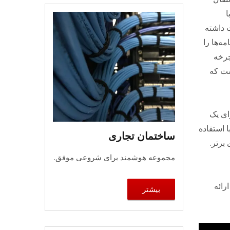
ا
و ISO / IEC 11801 مطابقت داشته
 تا ۵۰۰ مگاهرتز برنامه‌ها را
لاگ ماژولار RJ45 برای عمر درج و استخراج 750 چرخه
ست که
نین دارای یک
ت. با استفاده
ساختمان تجاری
مجموعه هوشمند برای شروعی موفق.
ت کاملی را ارائه
بیشتر