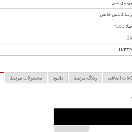
پی وی سی
رسانا: مس خالص
طلا 50U"
26
U/FTP
اعات اضافی
وبلاگ مرتبط
دانلود
محصولات مرتبط