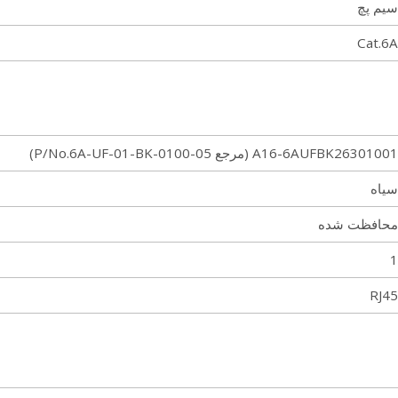
سیم پچ
Cat.6A
A16-6AUFBK26301001 (مرجع P/No.6A-UF-01-BK-0100-05)
سیاه
محافظت شده
1
RJ45