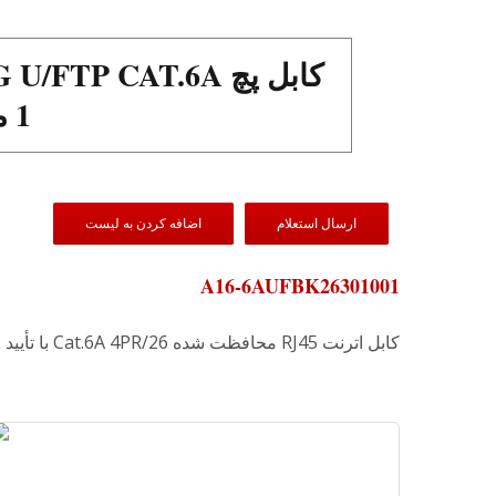
1 متر و لیست UL
ارسال استعلام
اضافه کردن به لیست
A16-6AUFBK26301001
کابل اترنت RJ45 محافظت شده Cat.6A 4PR/26 با تأیید ETL، رنگ مشکی