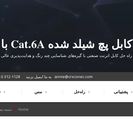
کابل پچ شیلد شده Cat.6A با
لیست UL برای شبکه‌های با
راه حل کابل اترنت صنعتی با گیره‌های شناسایی چند رنگ و هدایت‌پذیری عالی
عملکرد بالا
annie@crxconec.com
به ما ایمیل بزنید
-3-312-1128
پشتیبانی
راه‌حل
مس
فیبر
Home
دسته بند