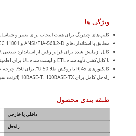
ویژگی ها
کلیپ‌های چندرنگ برای هفت انتخاب برای تغییر و شناسا
مطابق با استانداردهای ANSI/TIA-568.2-D و ISO/IEC 11801.
کابل آزمایش شده برای فراتر رفتن از استاندارد صنعتی Cat.6A با فرکانس 500 مگاهرتز.
با کابل‌کشی تأیید شده ETL و لیست شده UL برای اطمینان از کیفیت آن.
کانکتورهای RJ45 با روکش طلا 50 U". برای 750 چرخه جفت‌سازی برای ارائه هدایت‌پذیری برتر.
راه‌حل کامل برای 10BASE-T، 100BASE-TX (اترنت سریع)، 1000BASE-T (اترنت گیگابیت) و سایر کاربردهای پرسرعت.
طبقه بندی محصول
داخلی یا خارجی
راه‌حل