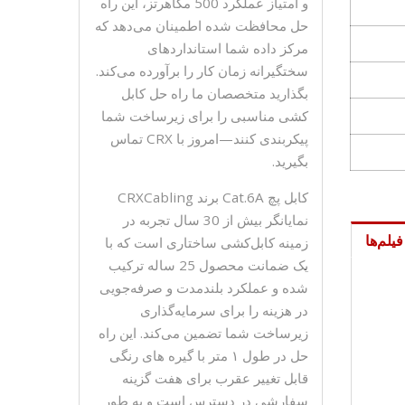
و امتیاز عملکرد 500 مگاهرتز، این راه
حل محافظت شده اطمینان می‌دهد که
مرکز داده شما استانداردهای
سختگیرانه زمان کار را برآورده می‌کند.
بگذارید متخصصان ما راه حل کابل
کشی مناسبی را برای زیرساخت شما
پیکربندی کنند—امروز با CRX تماس
بگیرید.
کابل پچ Cat.6A برند CRXCabling
نمایانگر بیش از 30 سال تجربه در
فیلم‌ها
زمینه کابل‌کشی ساختاری است که با
یک ضمانت محصول 25 ساله ترکیب
شده و عملکرد بلندمدت و صرفه‌جویی
در هزینه را برای سرمایه‌گذاری
زیرساخت شما تضمین می‌کند. این راه
حل در طول ۱ متر با گیره های رنگی
قابل تغییر عقرب برای هفت گزینه
سفارشی در دسترس است و به طور