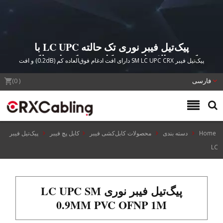
پیک‌تیل فیبر نوری تک حالته LC UPC با
کیفیت بالا برای جوشکاری شبکه با عملکرد
پیک‌تیل فیبر SM LC UPC CRX دارای افت ادغام فوق‌العاده کم (0.2dB) و افت
بالا
برگشتی استثنایی (55dB) است که برای جوشکاری مطمئن در کاربردهای مخابراتی،
فارسی
CATV و مراکز داده با رعایت کامل استانداردهای FOCIS و TIA/EIA-568-B.3
(
0
)
طراحی شده است.
Home
دسته بندی
محصولات کابل‌کشی فیبر
کابل پچ فیبر
پیک‌تیل فیبر
LC
پیگ‌تیل فیبر نوری LC UPC SM
0.9MM PVC OFNP 1M