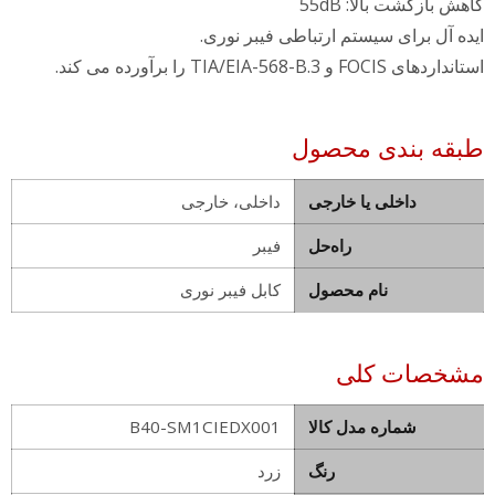
کاهش بازگشت بالا: 55dB
ایده آل برای سیستم ارتباطی فیبر نوری.
استانداردهای FOCIS و TIA/EIA-568-B.3 را برآورده می کند.
طبقه بندی محصول
داخلی یا خارجی
داخلی، خارجی
راه‌حل
فیبر
نام محصول
کابل فیبر نوری
مشخصات کلی
شماره مدل کالا
B40-SM1CIEDX001
رنگ
زرد