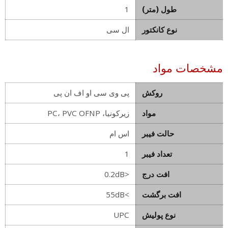
طول (متر)
1
نوع کانکتور
ال سی
مشخصات مواد
روکش
پی وی سی او اف ان پی
مواد
زیرکونیا، PC، PVC OFNP
حالت فیبر
اس ام
تعداد فیبر
1
افت درج
<0.2dB
افت برگشت
>55dB
نوع پولیش
UPC