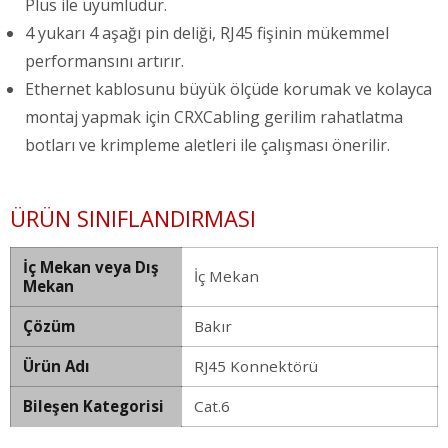
Plus ile uyumludur.
4 yukarı 4 aşağı pin deliği, RJ45 fişinin mükemmel
performansını artırır.
Ethernet kablosunu büyük ölçüde korumak ve kolayca
montaj yapmak için CRXCabling gerilim rahatlatma
botları ve krimpleme aletleri ile çalışması önerilir.
ÜRÜN SINIFLANDIRMASI
İç Mekan veya Dış
İç Mekan
Mekan
Çözüm
Bakır
Ürün Adı
RJ45 Konnektörü
Bileşen Kategorisi
Cat.6