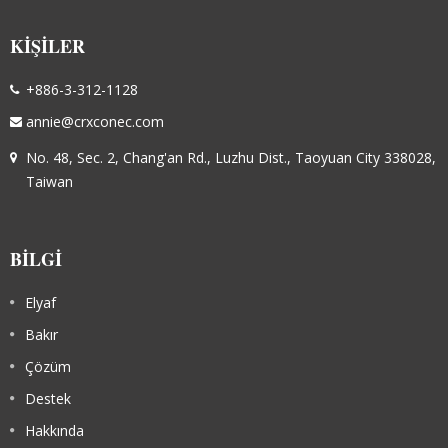
KIŞILER
+886-3-312-1128
annie@crxconec.com
No. 48, Sec. 2, Chang'an Rd., Luzhu Dist., Taoyuan City 338028,
Taiwan
BILGI
Elyaf
Bakır
Çözüm
Destek
Hakkında