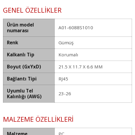
GENEL ÖZELLIKLER
Ürün model
A01-6088S1010
numarası
Renk
Gümüş
Kalkanlı Tip
Korumalı
Boyut (GxYxD)
21.5 X 11.7 X 6.6 MM
Bağlantı Tipi
RJ45
Uyumlu Tel
23-26
Kalınlığı (AWG)
MALZEME ÖZELLIKLERI
Malzeme
PC