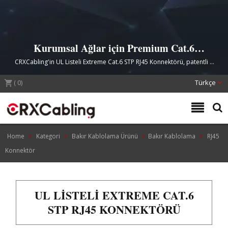
Kurumsal Ağlar için Premium Cat.6
Kalkanlı RJ45 Konnektörü
CRXCabling'in UL Listeli Extreme Cat.6 STP RJ45 Konnektörü, patentli Z
bıçak teknolojisi ve güvenilir yüksek hızlı veri iletimi için altın kaplama
(
0
)
kontaklarla üstün iletkenlik ve dayanıklılık sunar.
Türkçe
Home
Kategori
Bakır Kablolama Ürünü
Bakır Kablolama
RJ45
Konnektör
UL LISTELI EXTREME CAT.6
STP RJ45 KONNEKTÖRÜ