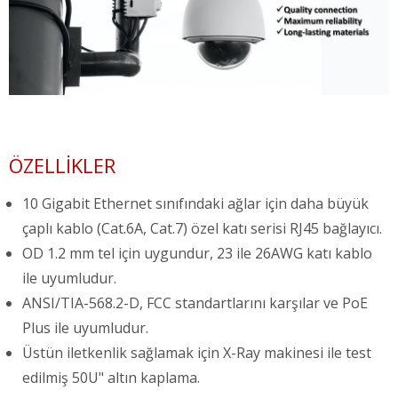
ÖZELLIKLER
10 Gigabit Ethernet sınıfındaki ağlar için daha büyük
çaplı kablo (Cat.6A, Cat.7) özel katı serisi RJ45 bağlayıcı.
OD 1.2 mm tel için uygundur, 23 ile 26AWG katı kablo
ile uyumludur.
ANSI/TIA-568.2-D, FCC standartlarını karşılar ve PoE
Plus ile uyumludur.
Üstün iletkenlik sağlamak için X-Ray makinesi ile test
edilmiş 50U" altın kaplama.