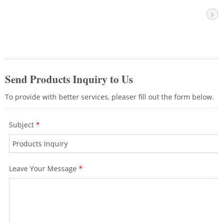
bulunmaktadır: 7.5, 7.0 ve 6.5mm.
CRXCabling, 8p8c RJ45 konnektörü, RJ45
fiş kapakları ve krimpleme el aletleri dahil
olmak üzere ağ kablosu montajı için tam
bir ürün koleksiyonu sunmaktadır. Ayrıca,
üstün ağ çözümleri sağlayan kalite ve
özellik testleri ile çeşitli uzunluklarda yama
kabloları da temin ediyoruz.