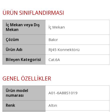
ÜRÜN SINIFLANDIRMASI
İç Mekan veya Dış
İç Mekan
Mekan
Çözüm
Bakır
Ürün Adı
RJ45 Konnektörü
Bileşen Kategorisi
Cat.6A
GENEL ÖZELLIKLER
Ürün model
A01-6A88S1019
numarası
Renk
Altın