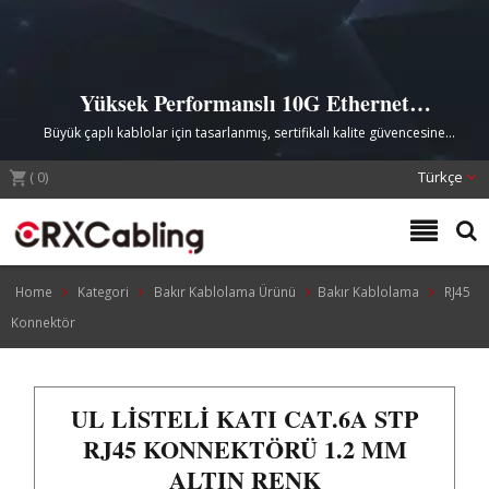
Yüksek Performanslı 10G Ethernet
Ağları için Premium UL Listeli Cat.6A
Büyük çaplı kablolar için tasarlanmış, sertifikalı kalite güvencesine
STP RJ45 Konektörü
sahip, zorlu veri merkezi ve telekomünikasyon uygulamaları için sağlam
(
0
)
bakır korumalı RJ45 konektörü.
Türkçe
Home
Kategori
Bakır Kablolama Ürünü
Bakır Kablolama
RJ45
Konnektör
UL LISTELI KATI CAT.6A STP
RJ45 KONNEKTÖRÜ 1.2 MM
ALTIN RENK