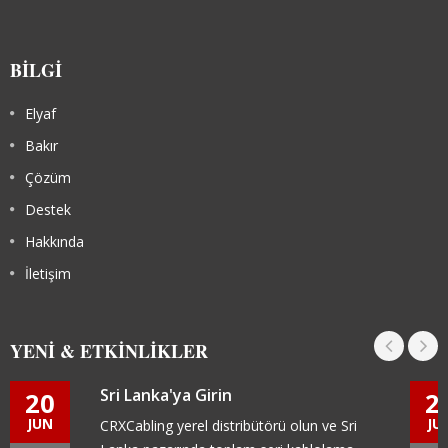
BILGI
Elyaf
Bakır
Çözüm
Destek
Hakkında
İletişim
YENI & ETKINLIKLER
Sri Lanka'ya Girin
20
2
JUN
JU
CRXCabling yerel distribütörü olun ve Sri