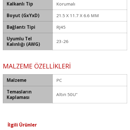
Kalkanlı Tip
Korumalı
Boyut (GxYxD)
21.5 X 11.7 X 6.6 MM
Bağlantı Tipi
RJ45
Uyumlu Tel
23-26
Kalınlığı (AWG)
MALZEME ÖZELLIKLERI
Malzeme
PC
Temasların
Altın 50U"
Kaplaması
İlgili Ürünler