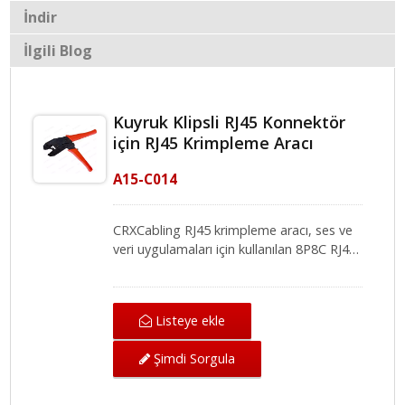
İndir
İlgili Blog
Kuyruk Klipsli RJ45 Konnektör
için RJ45 Krimpleme Aracı
A15-C014
CRXCabling RJ45 krimpleme aracı, ses ve
veri uygulamaları için kullanılan 8P8C RJ45
konektöründe güvenli ve doğru
krimpleme sağlayabilir ve özellikle Cat.7A,
Cat7, Cat.6A fişi için RJ45 krimpleyici
Listeye ekle
kullanmak, RJ45 konektörünü ezmez ve
size hızlı ve güvenilir bir kurulum sunar.
Şimdi Sorgula
Ethernet krimpleme aracı, 8.0mm'ye
kadar dış çapta bir kablo ile gelir, bu
nedenle Ethernet kablo krimpleyici