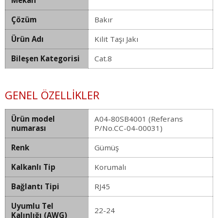
Çözüm
Bakır
Ürün Adı
Kilit Taşı Jakı
Bileşen Kategorisi
Cat.8
GENEL ÖZELLIKLER
Ürün model
A04-80SB4001 (Referans
numarası
P/No.CC-04-00031)
Renk
Gümüş
Kalkanlı Tip
Korumalı
Bağlantı Tipi
RJ45
Uyumlu Tel
22-24
Kalınlığı (AWG)