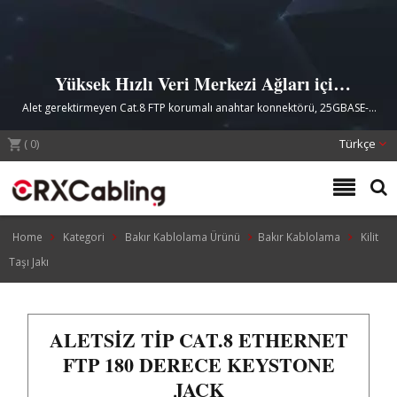
Yüksek Hızlı Veri Merkezi Ağları için
Profesyonel Sınıf Cat.8 Anahtar Jack
Alet gerektirmeyen Cat.8 FTP korumalı anahtar konnektörü, 25GBASE-T
ve 40GBASE-T veri merkezi uygulamaları için üstün EMI ve NEXT
(
0
)
crosstalk direnci ile tasarlanmıştır.
Türkçe
Home
Kategori
Bakır Kablolama Ürünü
Bakır Kablolama
Kilit
Taşı Jakı
ALETSIZ TIP CAT.8 ETHERNET
FTP 180 DERECE KEYSTONE
JACK