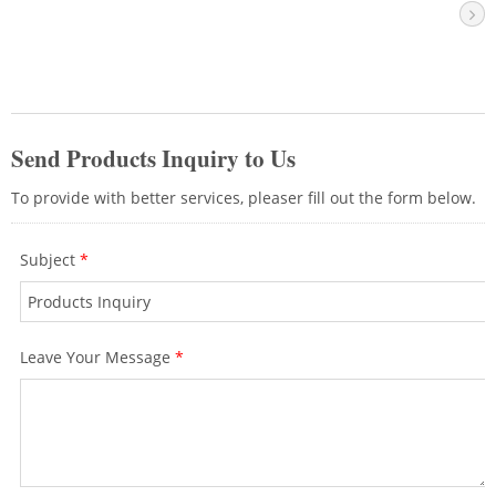
keystone jakların bir ağ paneli ile birlikte
kullanılmasını öneriyoruz. En iyi kurulum
etkisini elde etmek için düz tip veya V tipi
panel ile kullanılabilir. İyi bir ağ
performansı elde etmek için bir veri
merkezinde kullanılması önerilir.
CRXCabling kablolama ürünleri ile
bağlantınızın zamanla güvenilir ve
emniyetli olacağından emin olabilirsiniz,
kablolama tavsiyeleri için profesyonel
ekibimizle iletişime geçin.