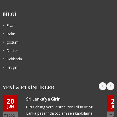
BILGI
Elyaf
Bakır
Çözüm
Destek
Hakkında
İletişim
YENI & ETKINLIKLER
Sri Lanka'ya Girin
20
2
JUN
JU
CRXCabling yerel distribütörü olun ve Sri
Lanka pazarında toplam seri kablolama
2021
2