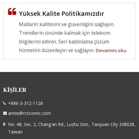
Yüksek Kalite Politikamızdır
Mallarin kalitesini ve güvenliğini sağlayın.
Trendlerin önünde kalmak için telekom
bilgilerini edinin. Seri kablolama çözüm
hizmetini düzenleyin ve sağlayın.
Devamını oku
KIŞILER
+886-3-312-1128
annie@crxconec.com
No. 48, Sec. 2, Chang'an Rd., Luzhu Dist., Taoyuan City 338028,
Taiwan