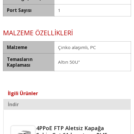
Port Sayısı
1
MALZEME ÖZELLIKLERI
Malzeme
Çinko alaşımlı, PC
Temasların
Altın 50U"
Kaplaması
İlgili Ürünler
İndir
4PPoE FTP Aletsiz Kapağa