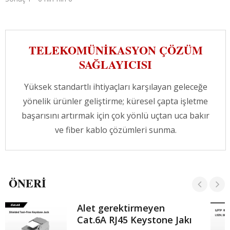
adaptör, fiber kabloyu takıp çıkarmayı
kolaylaştırır. Zirkonya seramik kılıflar, iki fiber
uç yüzünü birleştirirken daha sıkı tolerans ve
daha doğru hizalama sağlar. Ticari binalar
TELEKOMÜNIKASYON ÇÖZÜM
veya veri merkezleri için MDA, HDA ve
SAĞLAYICISI
EDA'da çapraz bağlantılar için fiber optik
iletişim sistemlerinde idealdir.
Yüksek standartlı ihtiyaçları karşılayan geleceğe
yönelik ürünler geliştirme; küresel çapta işletme
başarısını artırmak için çok yönlü uçtan uca bakır
ve fiber kablo çözümleri sunma.
ÖNERI
Alet gerektirmeyen
Cat.6A RJ45 Keystone Jakı