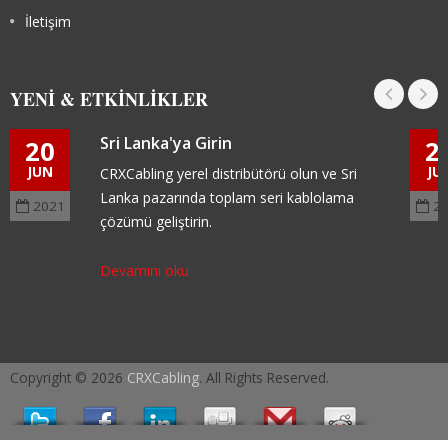
İletişim
YENI & ETKINLIKLER
Sri Lanka'ya Girin
20
2
JUN
JU
CRXCabling yerel distribütörü olun ve Sri
Lanka pazarında toplam seri kablolama
2021
2
çözümü geliştirin.
Devamını oku
Copyright © 2026
CRXCabling
. All Rights Reserved.