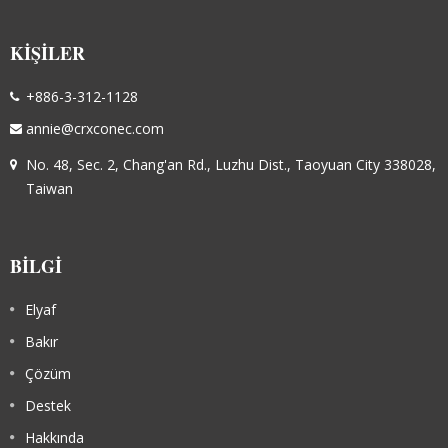
KIŞILER
+886-3-312-1128
annie@crxconec.com
No. 48, Sec. 2, Chang'an Rd., Luzhu Dist., Taoyuan City 338028,
Taiwan
BILGI
Elyaf
Bakır
Çözüm
Destek
Hakkında