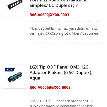
fiber optik kablo kurulumunda kablo
Simplex/ LC Duplex için
yönetimini daha pratik hale getirir.
B06-A0600JXX00-0003
Fiber bağlantılarınızın sizi yavaşlatmasına izin
vermeyin! CRXCabling LGX Fiber Adaptörleri,
zaman ve para tasarrufu sağlamanın kritik bir
yoludur. Esnek 6 port tasarımıyla, bu plaka 6
fiber optik adaptörün işini yapabilir. Saha
değişimi için kolay bir toka tasarımı ile birlikte
gelir ve 12 fiber bağlantıya kadar hata
olmadan test edilmiştir. LGX fiber adaptör
LGX Tip ODF Panel OM3 12C
plakası, ticari binalarda veya veri
Adaptör Plakası (6 SC Duplex),
merkezlerinde hızlı ve kolay çapraz bağlantılar
Aqua
sağlamak için kullanılabilecek mükemmel bir
üründür. Bu adaptörleri LGX Fiber paneli ile
B06-A0606BGX00-0003
birleştirmek, tasarımınızın tamamının ek bir
koruma katmanıyla güvence altına
alındığından emin olmanızı sağlar.
OM3 LGX Tip SC fiber adaptör paneli, SC
duplex bağlayıcı ile donatılmıştır ve fiber