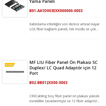
Yama Paneli
B01-AA1D003EXX000000-0003
Kablolama etkinliğini son derece artıran kayar
LGX fiber bağlantı paneli, tek modlu ve çok
modlu fiberde çeşitli adaptör plakası ve
kasetlerle yüksek esnekliği destekler. Adaptör
plakası, aletsiz hızlı kurulum için basit bir
geçmeli mekanizma ile tasarlanmıştır ve
kullanıcıların bunu ön plakaya kolayca
takmasına olanak tanır. Kayar fiber LGX
MF LIU Fiber Panel Ön Plakası SC
patch panel, veri merkezlerinde,
Duplex/ LC Quad Adaptör için 12
telekomünikasyon ve güvenlik ağlarında hızlı
Port
yerinde kurulum için uygundur. Kurulumunuzu
daha esnek hale getirmek için boş paneller
B02-BB012XX00-0003
veya RJ45 adaptör plakaları kullanarak
önceden sonlandırılmış fiber kasetlerle
eşleştirebilir veya bunların yerini alabilirsiniz.
CRXCabling boş fiber panel ön plakası yüksek
LGX patch panel tedarikçisi olarak,
esneklikle tasarlanmıştır ve 12 fiber adaptör
CRXCabling veri merkezindeki büyüyen ağ
(LC Quad/ SC Duplex) tutabilir ve 48 fiber