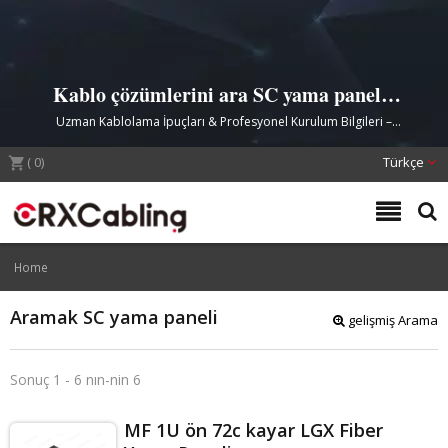
Kablo çözümlerini ara SC yama paneli |
CRXCabling
Uzman Kablolama İpuçları & Profesyonel Kurulum Bilgileri –
CRXCabling
(
0
)
Türkçe
Home
Aramak SC yama paneli
gelişmiş Arama
Sonuç 1 - 6 nın-nin 6
MF 1U ön 72c kayar LGX Fiber