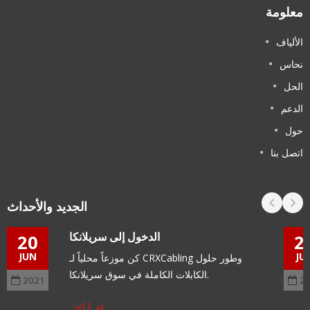
معلومة
الألياف
نحاس
الحل
الدعم
حول
اتصل بنا
الجديد والأحداث
الدخول إلى سريلانكا
20
2
JUN
JU
كن موزعاً محلياً لـ CRXCabling وطور حلول
الكابلات الكاملة في سوق سريلانكا.
2021
2
اقرأ أكثر