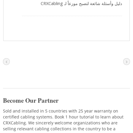
دليل وأسئلة شائعة لتصبح موزعاً لـ CRXCabling