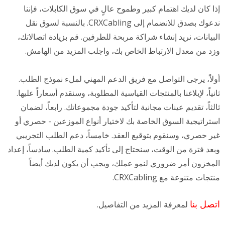
إذا كان لديك اهتمام كبير وطموح عالٍ في سوق الكابلات، فإننا
ندعوك بصدق للانضمام إلى CRXCabling. بالنسبة لسوق نقل
البيانات، نريد إنشاء شراكة مربحة للطرفين. قم بزيادة اتصالاتك،
وزد من معدل الارتباط الخاص بك، واجلب المزيد من الهامش.
أولاً، يرجى التواصل مع فريق الدعم المهني لملء نموذج الطلب.
ثانياً، لإبلاغنا بالمنتجات القياسية المطلوبة، وسنقدم أسعاراً عليها.
ثالثاً، تقديم عينات مجانية لتأكيد جودة مجموعاتك. رابعاً، لضمان
استراتيجية السوق الخاصة بك لاختيار أنواع الموزعين - حصري أو
غير حصري، وسنقوم بتوقيع العقد. خامساً، دعم الطلب التجريبي
وبعد فترة من الوقت، سنحتاج إلى تأكيد كمية الطلب. سادساً، إعداد
المخزون أمر ضروري لنمو عملك، ويجب أن يكون لديك أيضاً
منتجات متنوعة مع CRXCabling.
اتصل بنا
لمعرفة المزيد من التفاصيل.