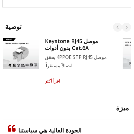
توصية
موصل Keystone RJ45
Cat.6A بدون أدوات
موصل 4PPOE STP RJ45 يحقق
اتصالاً مستقراً.
اقرأ أكثر
ميزة
الجودة العالية هي سياستنا