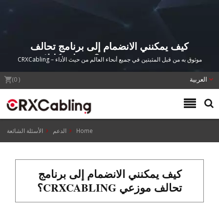
كيف يمكنني الانضمام إلى برنامج تحالف
موزعي CRXCabling؟ | نصائح كابلات
موثوق به من قبل المثبتين في جميع أنحاء العالم من حيث الأداء – CRXCabling
الخبراء ورؤى التثبيت الاحترافي –
CRXCabling
العربية
(
0
)
Home
الدعم
الأسئلة الشائعة
كيف يمكنني الانضمام إلى برنامج
تحالف موزعي CRXCABLING؟