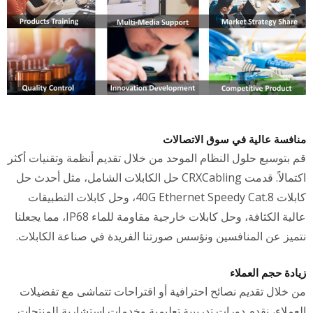
منافسة عالية في سوق الاتصالات
قم بتوسيع حلول النظام الموحد من خلال تقديم أنظمة وتقنيات أكثر
اكتمالاً. قدمت CRXCabling حل الكابلات الشامل، مثل أحدث حل
كابلات 40G Ethernet Speedy Cat.8، وحل كابلات التطبيقات
عالية الكثافة، وحل كابلات خارجية مقاومة للماء IP68، مما يجعلنا
نتميز عن المنافسين ونؤسس صورتنا الفريدة في صناعة الكابلات.
زيادة حجم العملاء
من خلال تقديم نصائح احترافية أو اقتراحات تتماشى مع تفضيلات
العملاء، نقدم دورات تدريبية تعليمية وخدمات استشارية للمنتجات