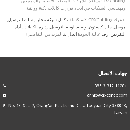
CRXCabling يساعد الشركات المصنعة الأصلية والمجمعين
ومهندسي الشبكات في اتخاذ قرارات كابلات ذكية وواثقة.
تدعوك CRXCabling لاستكشاف
كابل شبكة محلية
,
سلك التوصيل
,
موصل
,
جاك كيستون
,
وصلة
,
لوحة التوصيل
,
إدارة الكابلات
,
أداة
التقريص
,
رف
عالية الجودة.
اتصل بنا
لمزيد من التفاصيل!
جهات الاتصال
+886-3-312-1128
annie@crxconec.com
No. 48, Sec. 2, Chang'an Rd., Luzhu Dist., Taoyuan City 338028,
Taiwan