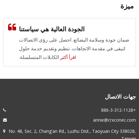
ميزة
الجودة العالية هي سياستنا
ضمان جودة وسلامة البضائع. احصل على رؤى الاتصالات
لتبقى في مقدمة الاتجاهات. تنظيم وتقديم خدمة حلول
الكابلات المتسلسلة.
اقرأ أكثر
جهات الاتصال
+886-3-312-1128
annie@crxconec.com
No. 48, Sec. 2, Chang'an Rd., Luzhu Dist., Taoyuan City 338028,
Taiwan