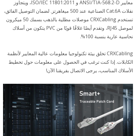
معايير ANSI/TIA-568.2-D و ISO/IEC 11801:2011، ويتجاوز
نقلات Cat.6A الصناعية عند 500 ميغاهرتز. لضمان التوصيل الفائق،
تستخدم CRXCabling موصلات مطلية بالذهب بسمك 50 ميكرون
لموصل RJ45، وتقدم أيضًا غلافًا قويًا من PVC يتكون من أسلاك
نحاسية عارية بنسبة 100%.
CRXCabling تخلق بيئة تكنولوجيا معلومات عالية المعايير لأنظمة
الكابلات. إذا كنت ترغب في الحصول على معلومات حول تخطيط
الأسلاك المناسب، يرجى الاتصال بفريقنا الآن!