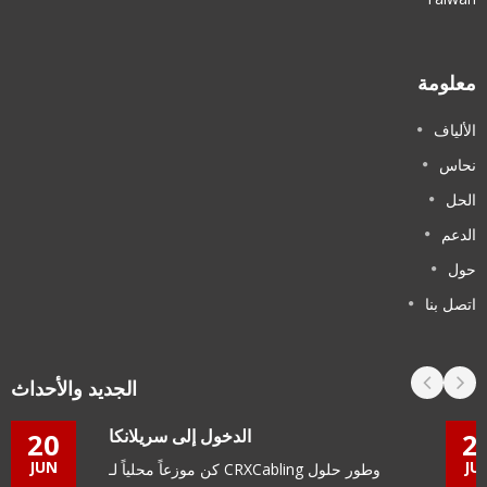
معلومة
الألياف
نحاس
الحل
الدعم
حول
اتصل بنا
الجديد والأحداث
الدخول إلى سريلانكا
20
2
JUN
JU
كن موزعاً محلياً لـ CRXCabling وطور حلول