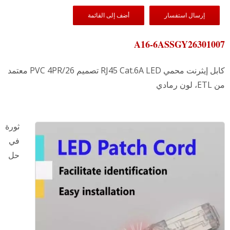
إرسال استفسار
أضف إلى القائمة
A16-6ASSGY26301007
كابل إيثرنت محمي RJ45 Cat.6A LED تصميم PVC 4PR/26 معتمد
من ETL، لون رمادي
ثورة
في
حل