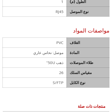
الطول (م)
1
نوع الموصل
RJ45
مواصفات المواد
الغلاف
PVC
المادة
موصل: نحاس عاري
طلاء الموصلات
ذهب 50U"
مقياس السلك
26
نوع الكابل
S/FTP
منتجات ذات صلة