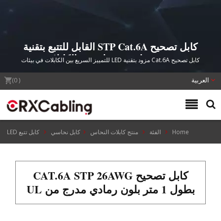
كابل تصحيح STP Cat.6A القابل للتتبع بتقنية
LED - حل متقدم لتحديد الكابلات
كابل تصحيح Cat.6A مزود بتقنية LED للتمييز السريع بين الكابلات في بيئات
الشبكات المعقدة. معتمد من UL، يتجاوز معايير نقل 500 ميجاهرتز مع موصلات
العربية
مطلية بالذهب بسمك 50 ميكرون.
(
0
)
Home
الفئة
منتج كابلات النحاس
كابل نحاسي
كابل تتبع LED
كابل تصحيح CAT.6A STP 26AWG
بطول 1 متر بلون رمادي مدرج من UL