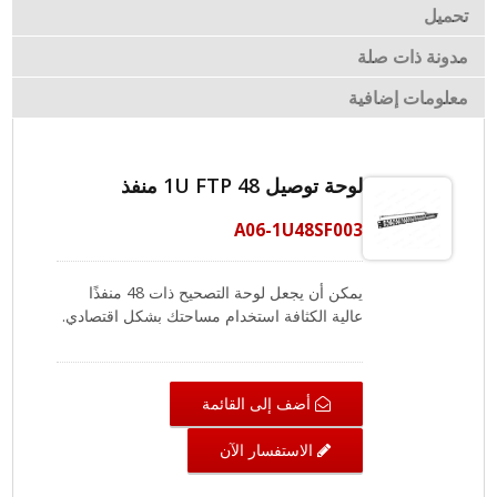
تحميل
مدونة ذات صلة
معلومات إضافية
لوحة توصيل 1U FTP 48 منفذ
A06-1U48SF003
يمكن أن يجعل لوحة التصحيح ذات 48 منفذًا
عالية الكثافة استخدام مساحتك بشكل اقتصادي.
تقاوم لوحة الحماية التداخل من EMI/RFI. يمكن
أن تستوعب 48 فتحة فارغة معظم الواجهات
القياسية، بما في ذلك موصل كاستان، HDMI
أضف إلى القائمة
للصوت/الفيديو، الصوت، وتطبيقات USB. يمكن
أن تجعل لوحة التصحيح الشبكي توصيلات المباني
الاستفسار الآن
التجارية أكثر شمولاً. من خلال تركيز الكابلات
في مكان واحد، تتيح لوحات التصحيح RJ45