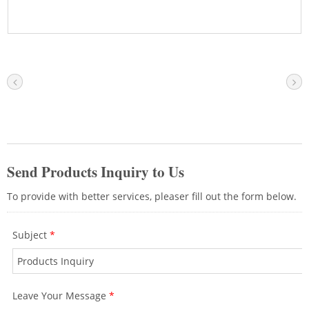
لمسؤولي الشبكة نقل أو إضافة أو تغيير إشارات
الشبكة بسهولة. مع نظام LAN سهل الإدارة،
تتمكن الشركات من الحفاظ على التطبيقات
التجارية الرئيسية والاتصالات مع تقليل مخاطر
فقدان البيانات. يمكن لفريقنا تقديم حل مصمم
وفقًا لاحتياجات كل شركة فريدة. اتصل بنا
للحصول على أحدث معلومات المنتج.