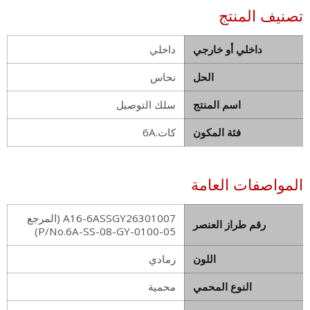
تصنيف المنتج
داخلي أو خارجي
داخلي
الحل
نحاس
اسم المنتج
سلك التوصيل
فئة المكون
كات.6A
المواصفات العامة
A16-6ASSGY26301007 (المرجع
رقم طراز العنصر
P/No.6A-SS-08-GY-0100-05)
اللون
رمادي
النوع المحمي
محمية