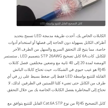
كابل التصحيح القابل للتتبع بواسطة LED
الكابلات الخاص بك، أحدث طريقة مدمجة LED تسمح بتحديد
أطراف الكابل بسهولة دون الحاجة إلى فصلها أو استخدام أدوات
خاصة، مما يتيح لك التحقق السريع والسهل من الطرف الآخر
للكابل. كات.6A كابل تصحيح STP 26AWG بتصميم LED , ستستمر
الومضة لمدة 20 إلى 40 ثانية مع وضعين مختلفين. فصل كابلات
RJ45 هو عيب حيوي في الشبكات، حيث تحتاج كابلات الباتش
القابلة للتتبع بواسطة LED فقط إلى ضغط بسيط على زر في أي
طرف من الكابل حتى تضيء كلتا اللمبتين في الطرفين. لذلك، لا
تحتاج إلى المخاطرة بفصل الكابلات الخاصة بك من خلال التحقق.
كابل التصحيح RJ45 من نوع Cat.6A STP القابل للتتبع يتوافق مع