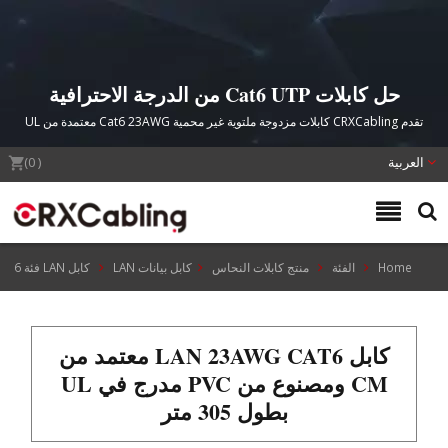
حل كابلات Cat6 UTP من الدرجة الاحترافية
تقدم CRXCabling كابلات مزدوجة ملتوية غير محمية Cat6 23AWG معتمدة من UL
مصممة لشبكات الإيثرنت عالية الأداء مع حماية فائقة من التداخل وضمان منتج لمدة
العربية
25 عامًا.
(
0
)
Home
الفئة
منتج كابلات النحاس
كابل بيانات LAN
كابل LAN فئة 6
كابل LAN 23AWG CAT6 معتمد من
CM ومصنوع من PVC مدرج في UL
بطول 305 متر