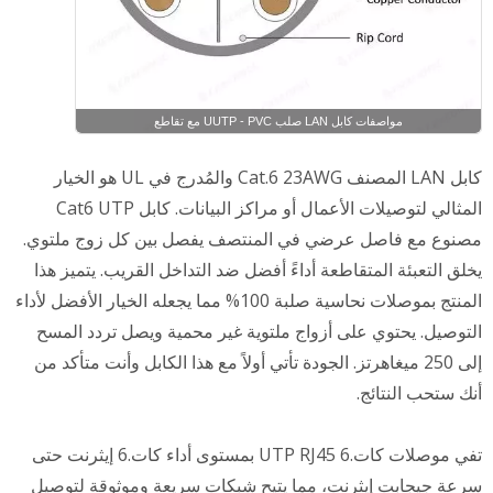
مواصفات كابل LAN صلب UUTP - PVC مع تقاطع
كابل LAN المصنف Cat.6 23AWG والمُدرج في UL هو الخيار
المثالي لتوصيلات الأعمال أو مراكز البيانات. كابل Cat6 UTP
مصنوع مع فاصل عرضي في المنتصف يفصل بين كل زوج ملتوي.
يخلق التعبئة المتقاطعة أداءً أفضل ضد التداخل القريب. يتميز هذا
المنتج بموصلات نحاسية صلبة 100% مما يجعله الخيار الأفضل لأداء
التوصيل. يحتوي على أزواج ملتوية غير محمية ويصل تردد المسح
إلى 250 ميغاهرتز. الجودة تأتي أولاً مع هذا الكابل وأنت متأكد من
أنك ستحب النتائج.
تفي موصلات كات.6 UTP RJ45 بمستوى أداء كات.6 إيثرنت حتى
سرعة جيجابت إيثرنت، مما يتيح شبكات سريعة وموثوقة لتوصيل