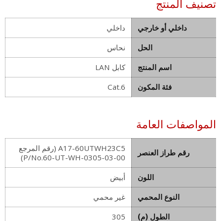
تصنيف المنتج
داخلي أو خارجي
داخلي
الحل
نحاس
اسم المنتج
كابل LAN
فئة المكون
Cat.6
المواصفات العامة
A17-60UTWH23C5 (رقم المرجع
رقم طراز العنصر
P/No.60-UT-WH-0305-03-00)
اللون
أبيض
النوع المحمي
غير محمي
الطول (م)
305