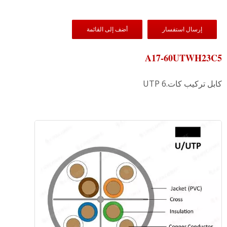
إرسال استفسار
أضف إلى القائمة
A17-60UTWH23C5
كابل تركيب كات.6 UTP