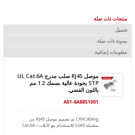
منتجات ذات صلة
تحميل
مدونة ذات صلة
معلومات إضافية
موصل RJ45 صلب مدرج UL Cat.6A
STP بجودة عالية بسمك 1.2 مم
باللون الفضي.
A01-6A88S1001
CRXCabling تم تصميم موصل RJ45 من
سلسلة Solid للاستخدام مع كابلات Cat.6A /
Cat.7 الأكبر. يمكن أن يتناسب موصل 8P8C مع