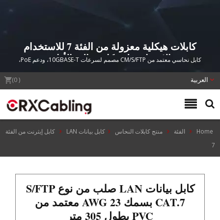
كابلات هيكلية معزولة من الفئة 7 للاستخدام
الاحترافي لشبكات عالية الأداء.
كابل نحاسي معتمد من CM/S/FTP مصمم لسرعات 10GBASE-T، ودعم PoE،
وحماية EMI في تطبيقات البنية التحتية المت demanding.
العربية
(
0
)
Home
الفئة
منتج كابلات النحاس
كابل بيانات LAN
كابل إيثرنت من الفئة
7
كابل بيانات LAN صلب من نوع S/FTP
CAT.7 بسمك 23 AWG معتمد من
PVC بطول 305 متر