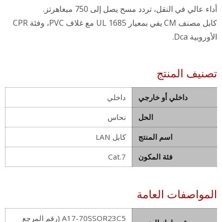
أداء عالي في النقل، تردد مسح يصل إلى 750 ميغاهرتز.
كابل مصنف CM يفي بمعيار UL 1685 مع غلاف PVC، وفئة CPR
الأوروبية Dca.
تصنيف المنتج
داخلي أو خارجي
داخلي
الحل
نحاس
اسم المنتج
كابل LAN
فئة المكون
Cat.7
المواصفات العامة
A17-70SSOR23C5 (رقم المرجع