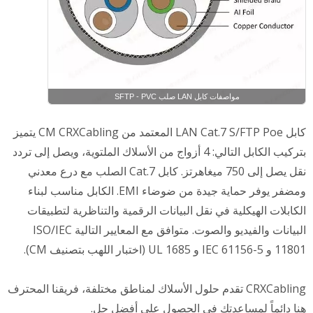
مواصفات كابل LAN صلب SFTP - PVC
كابل LAN Cat.7 S/FTP Poe المعتمد من CM CRXCabling يتميز
بتركيب الكابل التالي: 4 أزواج من الأسلاك الملتوية، ويصل إلى تردد
نقل يصل إلى 750 ميغاهرتز. كابل Cat.7 الصلب مع درع معدني
ومضفر يوفر حماية جيدة من ضوضاء EMI. الكابل مناسب لبناء
الكابلات الهيكلية في نقل البيانات الرقمية والتناظرية لتطبيقات
البيانات والفيديو والصوت. متوافق مع المعايير التالية ISO/IEC
11801 و IEC 61156-5 و UL 1685 (اختبار اللهب بتصنيف CM).
CRXCabling تقدم حلول الأسلاك لمناطق مختلفة، فريقنا المحترف
هنا دائماً لمساعدتك في الحصول على أفضل حل.