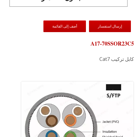
إرسال استفسار
أضف إلى القائمة
A17-70SSOR23C5
كابل تركيب Cat7