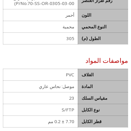
رقم طراز العنصر
P/No.70-SS-OR-0305-03-00)
اللون
أحمر
النوع المحمي
محمية
الطول (م)
305
مواصفات المواد
الغلاف
PVC
المادة
موصل: نحاس عاري
مقياس السلك
23
نوع الكابل
S/FTP
قطر الكابل
7.70 ± 0.2 مم