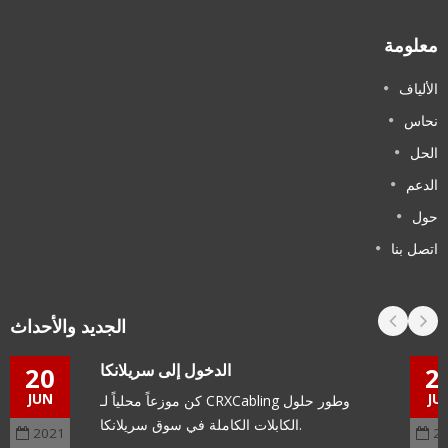
معلومة
الألياف
نحاس
الحل
الدعم
حول
اتصل بنا
الجديد والأحداث
الدخول إلى سريلانكا
20
2
JUN
JU
كن موزعاً محلياً لـ CRXCabling وطور حلول
الكابلات الكاملة في سوق سريلانكا.
2021
2