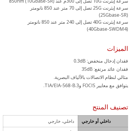
سرعة إيثرنت 10G تصل إلى 300م عند 850nm (10Gbase-SR)
سرعة إيثرنت 25G تصل إلى 70 متر عند 850 نانومتر
(25Gbase-SR)
سرعة إيثرنت 40G تصل إلى 240 متر عند 850 نانومتر
(40Gbase-SWDM4)
الميزات
فقدان إدخال منخفض: 0.3dB
فقدان عائد مرتفع: 35dB
مثالي لنظام الاتصالات بالألياف البصرية.
يتوافق مع معايير FOCIS وTIA/EIA-568-B.3.
تصنيف المنتج
داخلي أو خارجي
داخلي، خارجي