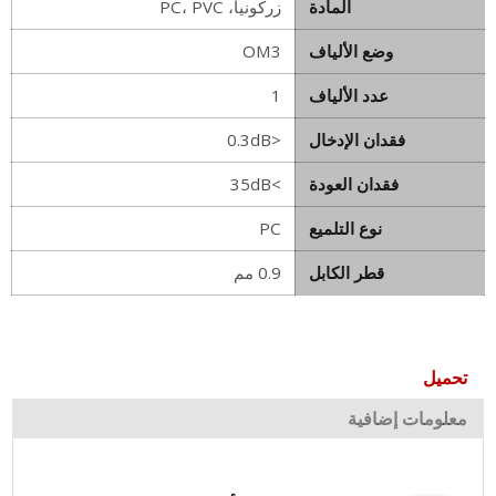
المادة
زركونيا، PC، PVC
وضع الألياف
OM3
عدد الألياف
1
فقدان الإدخال
<0.3dB
فقدان العودة
>35dB
نوع التلميع
PC
قطر الكابل
0.9 مم
تحميل
معلومات إضافية