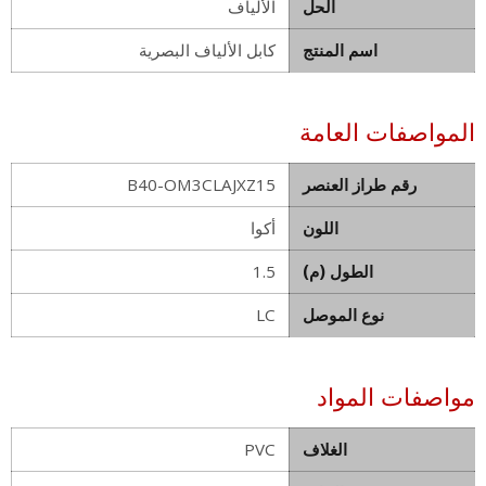
الحل
الألياف
اسم المنتج
كابل الألياف البصرية
المواصفات العامة
رقم طراز العنصر
B40-OM3CLAJXZ15
اللون
أكوا
الطول (م)
1.5
نوع الموصل
LC
مواصفات المواد
الغلاف
PVC