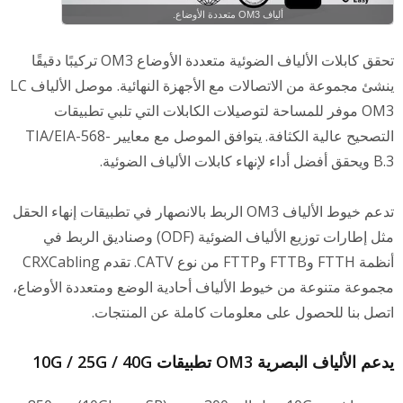
ألياف OM3 متعددة الأوضاع.
تحقق كابلات الألياف الضوئية متعددة الأوضاع OM3 تركيبًا دقيقًا
ينشئ مجموعة من الاتصالات مع الأجهزة النهائية. موصل الألياف LC
OM3 موفر للمساحة لتوصيلات الكابلات التي تلبي تطبيقات
التصحيح عالية الكثافة. يتوافق الموصل مع معايير TIA/EIA-568-
B.3 ويحقق أفضل أداء لإنهاء كابلات الألياف الضوئية.
تدعم خيوط الألياف OM3 الربط بالانصهار في تطبيقات إنهاء الحقل
مثل إطارات توزيع الألياف الضوئية (ODF) وصناديق الربط في
أنظمة FTTH وFTTB وFTTP من نوع CATV. تقدم CRXCabling
مجموعة متنوعة من خيوط الألياف أحادية الوضع ومتعددة الأوضاع،
اتصل بنا للحصول على معلومات كاملة عن المنتجات.
يدعم الألياف البصرية OM3 تطبيقات 10G / 25G / 40G