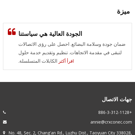
ميزة
الجودة العالية هي سياستنا
ضمان جودة وسلامة البضائع. احصل على رؤى الاتصالات
لتبقى في مقدمة الاتجاهات. تنظيم وتقديم خدمة حلول
الكابلات المتسلسلة.
اقرأ أكثر
جهات الاتصال
+886-3-312-1128
annie@crxconec.com
No. 48, Sec. 2, Chang'an Rd., Luzhu Dist., Taoyuan City 338028,