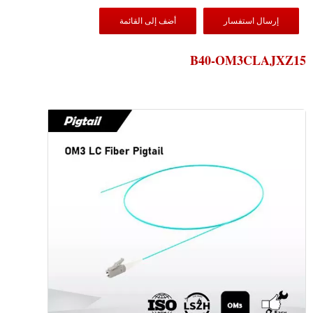
إرسال استفسار
أضف إلى القائمة
B40-OM3CLAJXZ15