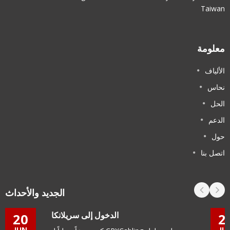
Taiwan
معلومة
الألياف
نحاس
الحل
الدعم
حول
اتصل بنا
الجديد والأحداث
الدخول إلى سريلانكا
20
2
JUN
JU