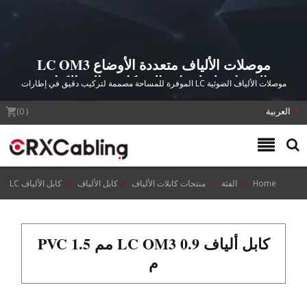
موصلات الألياف متعددة الأوضاع LC OM3
الممتازة لتطبيقات الشبكات عالية الكثافة
موصلات الألياف الضوئية LC الموفرة للمساحة مصممة لتركيب دقيق في إطارات
توزيع الألياف الضوئية، وأنظمة FTTH/FTTB/FTTP، وتطبيقات الإيثرنت عالية السرعة
العربية
تصل إلى 40G.
(
0
)
Home
الفئة
منتجات كابلات الألياف
كابل الألياف
كابل الألياف LC
كابل ألياف LC OM3 0.9 مم PVC 1.5
م