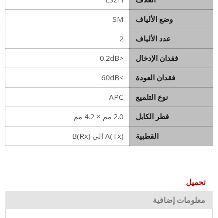
وضع الألياف
SM
عدد الألياف
2
فقدان الإدخال
<0.2dB
فقدان العودة
>60dB
نوع التلميع
APC
قطر الكابل
2.0 مم × 4.2 مم
القطبية
A(Tx) إلى B(Rx)
تحميل
معلومات إضافية