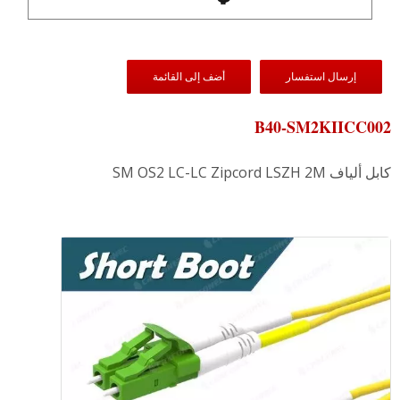
إرسال استفسار
أضف إلى القائمة
B40-SM2KIICC002
كابل ألياف SM OS2 LC-LC Zipcord LSZH 2M