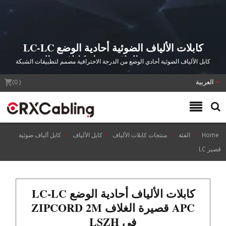
كابلات الألياف الضوئية أحادية الوضع LC-LC
APC قصيرة الغلاف - حل كابلات عالي
كابل الألياف الضوئية أحادي الوضع من الدرجة الاحترافية مصمم لتطبيقات الشبكة
الكثافة
عالية السرعة تصل إلى 100G مع حماية ميكانيكية متفوقة وحجم مضغوط لبيئات
العربية
مراكز البيانات الكثيفة.
(
0
)
Home
الفئة
منتجات كابلات الألياف
كابل الألياف
كابل ألياف ضوئية
قصير LC
كابلات الألياف أحادية الوضع LC-LC
APC قصيرة الغلاف ZIPCORD 2M
في LSZH