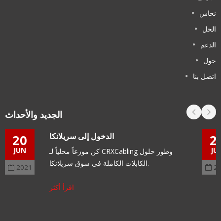
نحاس
الحل
الدعم
حول
اتصل بنا
الجديد والأحداث
الدخول إلى سريلانكا
20
2
JUN
JU
كن موزعاً محلياً لـ CRXCabling وطور حلول
الكابلات الكاملة في سوق سريلانكا.
2021
2
اقرأ أكثر