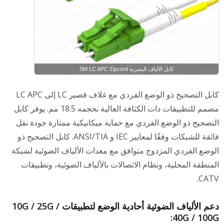
كابل الألياف البصرية SM LC APC Zipcord
كابل التصحيح ذو الوضع الفردي مع غلاف قصير LC إلى LC APC
مصمم للتطبيقات ذات الكثافة العالية بحجمه 18.5 مم. يوفر كابل
التصحيح ذو الوضع الفردي مع حماية ميكانيكية ممتازة جودة نقل
فائقة للشبكات وفقًا لمعايير IEC و ANSI/TIA. كابل التصحيح ذو
الوضع الفردي المزدوج متوافق مع معدات الألياف الضوئية لشبكة
المنطقة المحلية، ونظام الاتصالات بالألياف الضوئية، وتطبيقات
CATV.
دعم الألياف الضوئية أحادية الوضع لتطبيقات 10G / 25G /
40G / 100G: