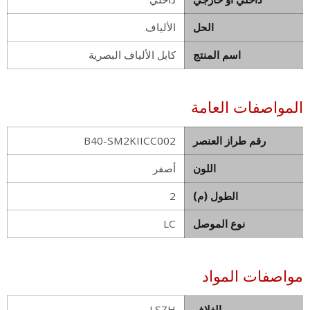
الحل
الألياف
اسم المنتج
كابل الألياف البصرية
المواصفات العامة
رقم طراز العنصر
B40-SM2KIICC002
اللون
أصفر
الطول (م)
2
نوع الموصل
LC
مواصفات المواد
الغلاف
LSZH