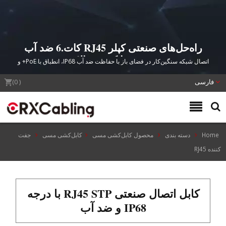
راه‌حل‌های صنعتی کپلر RJ45 کات.6 ضد آب
IP68 با کیفیت بالا
اتصال شبکه سنگین‌کار در فضای باز با حفاظت ضد آب IP68، انطباق با PoE+ و
ضمانت ۲۵ ساله محصول از CRXCabling
فارسی
(
0
)
Home
دسته بندی
محصول کابل‌کشی مسی
کابل‌کشی مسی
جفت
کننده RJ45
کابل اتصال صنعتی RJ45 STP با درجه
IP68 و ضد آب