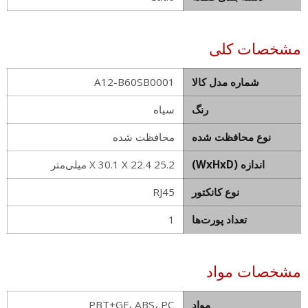
مشخصات کلی
شماره مدل کالا
A12-B60SB0001
رنگ
سیاه
نوع محافظت شده
محافظت شده
اندازه (WxHxD)
25.2 X 30.1 X 22.4 میلی‌متر
نوع کانکتور
RJ45
تعداد پورت‌ها
1
مشخصات مواد
مواد
PBT+GF، ABS، PC