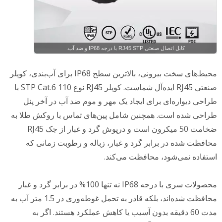
کابل اتصال صنعتی RJ45 STP با درجه IP68 و ضد آب.
محیط‌های سخت بیرونی، بالاترین سطح IP68 برای آب‌بندی، کوپلر
صنعتی RJ45 ایده‌آل شماست. کوپلر RJ45 نوع 110 STP Cat.6 با
طراحی دیواره‌ای برای ایجاد یک مهر و موم ضد آب در آخر پنل
طراحی شده است. همچنین شامل پین‌های تماس با روکش طلا به
ضخامت 50 میکرون است و درپوش گرد و غبار از جک RJ45
محافظت شده در برابر گرد و غبار، زباله و رطوبت زمانی که
استفاده نمی‌شود، محافظت می‌کند.
محصولات سری با درجه IP68 نه تنها 100% در برابر گرد و غبار
محافظت شده‌اند، بلکه قادر به تحمل غوطه‌وری در 1.5 متر آب به
مدت 60 دقیقه بدون آسیب یا کاهش عملکرد هستند. اگر به