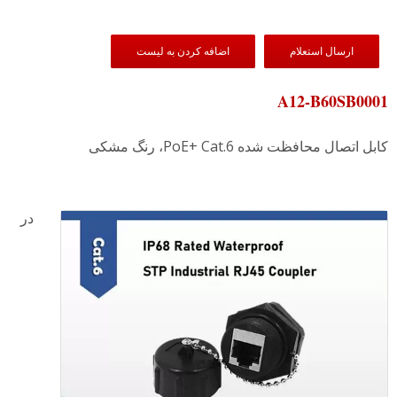
ارسال استعلام
اضافه کردن به لیست
A12-B60SB0001
کابل اتصال محافظت شده PoE+ Cat.6، رنگ مشکی
در