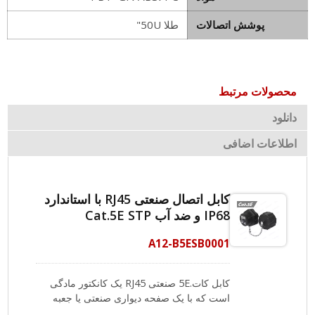
پوشش اتصالات
طلا 50U"
محصولات مرتبط
دانلود
اطلاعات اضافی
کابل اتصال صنعتی RJ45 با استاندارد
IP68 و ضد آب Cat.5E STP
A12-B5ESB0001
کابل کات.5E صنعتی RJ45 یک کانکتور مادگی
است که با یک صفحه دیواری صنعتی یا جعبه
نصب سطحی استفاده می‌شود تا یک مهر و موم