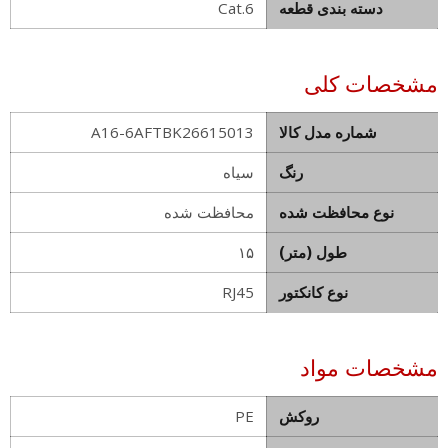
دسته بندی قطعه
Cat.6
مشخصات کلی
شماره مدل کالا
A16-6AFTBK26615013
رنگ
سیاه
نوع محافظت شده
محافظت شده
طول (متر)
۱۵
نوع کانکتور
RJ45
مشخصات مواد
روکش
PE