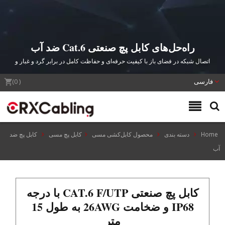
راه‌حل‌های کابل پچ صنعتی Cat.6 ضد آب
IP68
اتصال شبکه در فضای باز با کیفیت حرفه‌ای و حفاظت کامل در برابر گرد و غبار و
رطوبت برای کاربردهای صنعتی دشوار
فارسی
(
0
)
Home
دسته بندی
محصول کابل‌کشی مسی
کابل پچ مسی
کابل پچ ضد
آب
کابل پچ صنعتی CAT.6 F/UTP با درجه
IP68 و ضخامت 26AWG به طول 15
متر