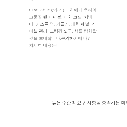
CRXCabling이(가) 귀하에게 우리의
고품질
랜 케이블
,
패치 코드
,
커넥
터
,
키스톤 잭
,
커플러
,
패치 패널
,
케
이블 관리
,
크림핑 도구
,
랙
를 탐험할
것을 초대합니다.
문의하기
에 대한
자세한 내용은!
높은 수준의 요구 사항을 충족하는 미