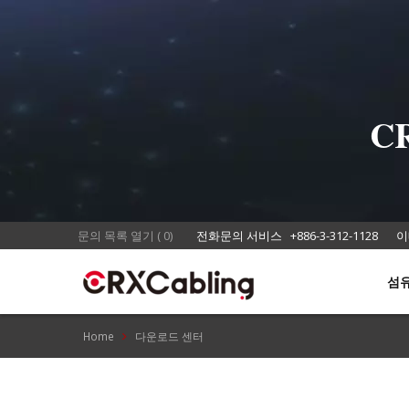
C
문의 목록 열기
(
0
)
전화문의 서비스
+886-3-312-1128
이
섬
Home
다운로드 센터