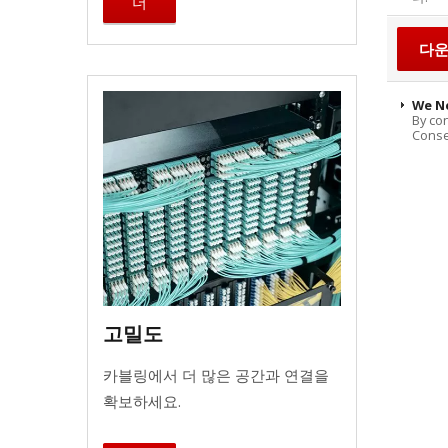
더
We N
By con
Consen
고밀도
카블링에서 더 많은 공간과 연결을
확보하세요.