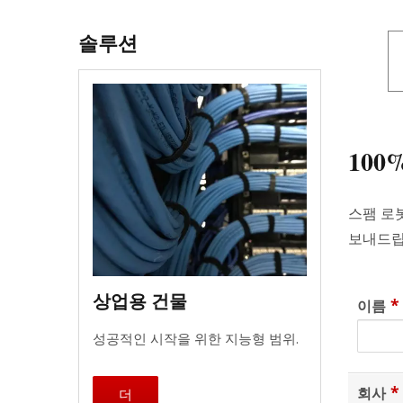
솔루션
10
스팸 로
보내드립
상업용 건물
*
이름
성공적인 시작을 위한 지능형 범위.
*
회사
더