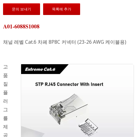
문의 보내기
목록에 추가
A01-6088S1008
채널 레벨 Cat.6 차폐 8P8C 커넥터 (23-26 AWG 케이블용)
고
품
질
플
러
그
를
제
공