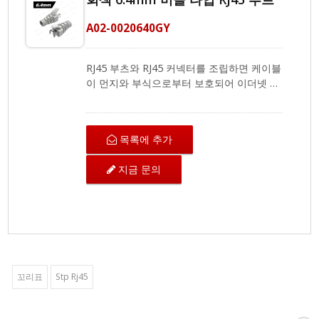
A02-0020640GY
RJ45 부츠와 RJ45 커넥터를 조립하면 케이블
이 먼지와 부식으로부터 보호되어 이더넷 패
치 코드 사용 시 엉키지 않게 됩니다.
CRXCabling RJ45 커넥터와 함께 사용하면
스트레인 릴리프 부츠가 와이어와 커넥터를
목록에 추가
버클로 단단히 고정할 수 있으며, 고밀도 솔
루션에 맞게 슬림하게 설계되었습니다.
지금 문의
RJ45 커넥터 부트는 UTP 및 FTP 솔리드 또
는 스트랜드 라운드 RJ45 케이블에 사용되
며, 외경이 약 6.4mm인 Cat.6A, Cat.6 및
Cat.5e 케이블에 호환되는 이더넷 RJ45 커넥
터와 호환됩니다. 색상 코딩 스킴에 맞추기
위해 빨강, 주황, 노랑, 초록, 파랑, 보라, 검정
및 분홍색의 다른 색상도 제공됩니다.
꼬리표
Stp Rj45
CRXCabling은 RJ45 커넥터, 부트 및 RJ45 핸
드 도구를 포함한 네트워크 케이블 종단을 위
한 제품 컬렉션을 제공합니다. 또한 우수한