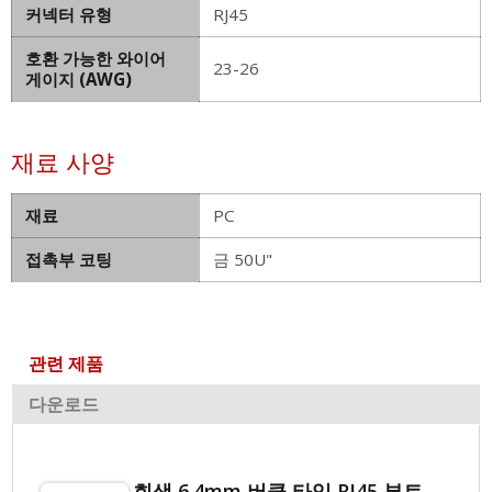
커넥터 유형
RJ45
호환 가능한 와이어
23-26
게이지 (AWG)
재료 사양
재료
PC
접촉부 코팅
금 50U"
관련 제품
다운로드
회색 6.4mm 버클 타입 RJ45 부트