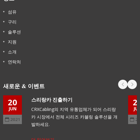
섬유
구리
솔루션
지원
소개
연락처
새로운 & 이벤트
스리랑카 진출하기
20
2
JUN
JU
CRXCabling의 지역 유통업체가 되어 스리랑
카 시장에서 전체 시리즈 카블링 솔루션을 개
2021
2
발하세요.
더 읽어보기