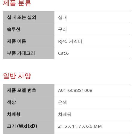
제품 분류
실내 또는 실외
실내
솔루션
구리
제품 이름
RJ45 커넥터
부품 카테고리
Cat.6
일반 사양
제품 모델 번호
A01-6088S1008
색상
은색
차폐형
차폐됨
크기 (WxHxD)
21.5 X 11.7 X 6.6 MM