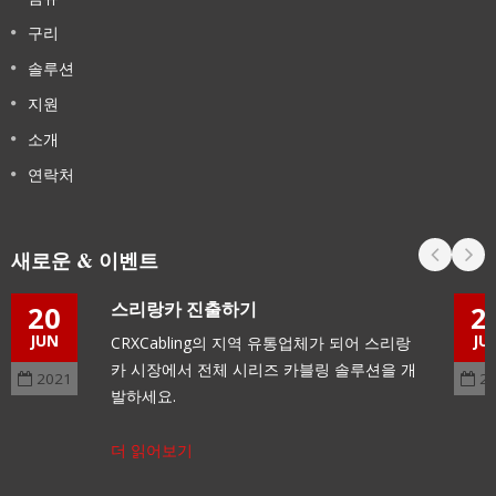
구리
솔루션
지원
소개
연락처
새로운 & 이벤트
스리랑카 진출하기
20
2
JUN
JU
CRXCabling의 지역 유통업체가 되어 스리랑
카 시장에서 전체 시리즈 카블링 솔루션을 개
2021
2
발하세요.
더 읽어보기