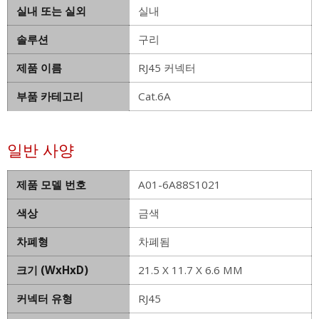
실내 또는 실외
실내
솔루션
구리
제품 이름
RJ45 커넥터
부품 카테고리
Cat.6A
일반 사양
제품 모델 번호
A01-6A88S1021
색상
금색
차폐형
차폐됨
크기 (WxHxD)
21.5 X 11.7 X 6.6 MM
커넥터 유형
RJ45