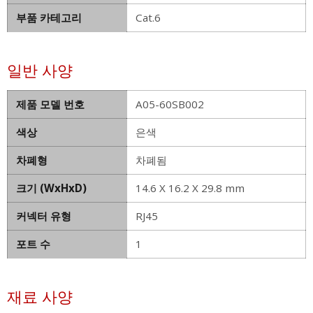
부품 카테고리
Cat.6
일반 사양
제품 모델 번호
A05-60SB002
색상
은색
차폐형
차폐됨
크기 (WxHxD)
14.6 X 16.2 X 29.8 mm
커넥터 유형
RJ45
포트 수
1
재료 사양