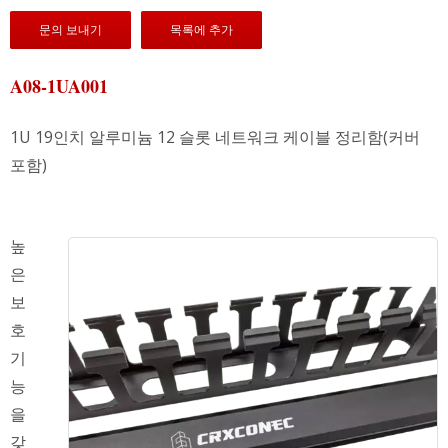
문의 보내기
목록에 추가
A08-1UA001
1U 19인치 알루미늄 12 슬롯 네트워크 케이블 정리함(커버
포함)
높
은
보
호
기
능
을
갖