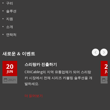
구리
솔루션
지원
소개
연락처
새로운 & 이벤트
스리랑카 진출하기
20
2
JUN
JU
CRXCabling의 지역 유통업체가 되어 스리랑
카 시장에서 전체 시리즈 카블링 솔루션을 개
2021
2
발하세요.
더 읽어보기