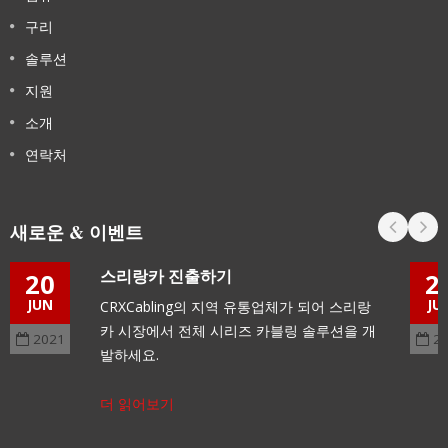
구리
솔루션
지원
소개
연락처
새로운 & 이벤트
스리랑카 진출하기
20
2
JUN
JU
CRXCabling의 지역 유통업체가 되어 스리랑
카 시장에서 전체 시리즈 카블링 솔루션을 개
2021
2
발하세요.
더 읽어보기