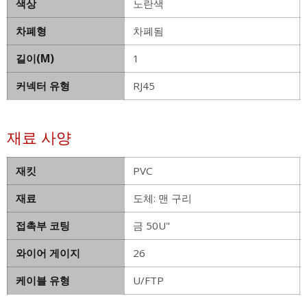
색상
노란색
차폐형
차폐됨
길이(M)
1
커넥터 유형
RJ45
재료 사양
재킷
PVC
재료
도체: 맨 구리
접촉부 코팅
금 50U"
와이어 게이지
26
케이블 유형
U/FTP