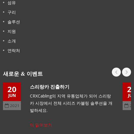
섬유
구리
솔루션
지원
소개
연락처
새로운 & 이벤트
스리랑카 진출하기
20
2
JUN
JU
CRXCabling의 지역 유통업체가 되어 스리랑
카 시장에서 전체 시리즈 카블링 솔루션을 개
2021
2
발하세요.
더 읽어보기