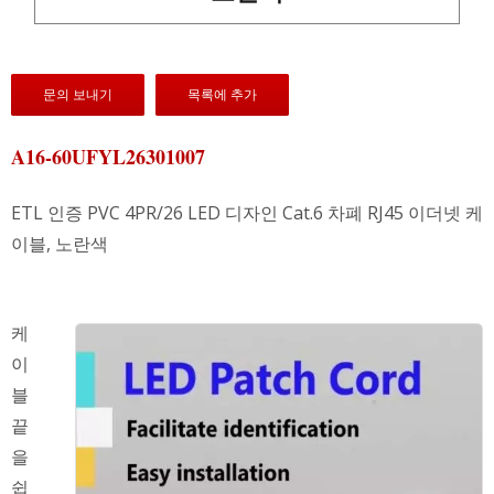
문의 보내기
목록에 추가
A16-60UFYL26301007
ETL 인증 PVC 4PR/26 LED 디자인 Cat.6 차폐 RJ45 이더넷 케
이블, 노란색
케
이
블
끝
을
쉽