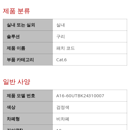
제품 분류
실내 또는 실외
실내
솔루션
구리
제품 이름
패치 코드
부품 카테고리
Cat.6
일반 사양
제품 모델 번호
A16-60UTBK24310007
색상
검정색
차폐형
비차폐