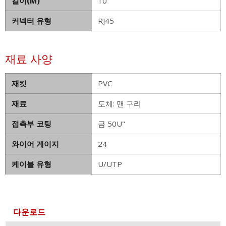
길이(M)
10
커넥터 유형
RJ45
재료 사양
재킷
PVC
재료
도체: 맨 구리
접촉부 코팅
금 50U"
와이어 게이지
24
케이블 유형
U/UTP
다운로드