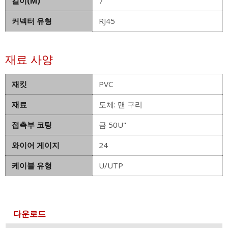
길이(M)
7
커넥터 유형
RJ45
재료 사양
재킷
PVC
재료
도체: 맨 구리
접촉부 코팅
금 50U"
와이어 게이지
24
케이블 유형
U/UTP
다운로드