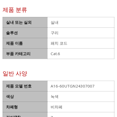
제품 분류
실내 또는 실외
실내
솔루션
구리
제품 이름
패치 코드
부품 카테고리
Cat.6
일반 사양
제품 모델 번호
A16-60UTGN24307007
색상
녹색
차폐형
비차폐