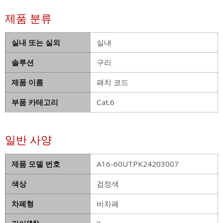
제품 분류
실내 또는 실외
실내
솔루션
구리
제품 이름
패치 코드
부품 카테고리
Cat.6
일반 사양
제품 모델 번호
A16-60UTPK24203007
색상
검정색
차폐형
비차폐