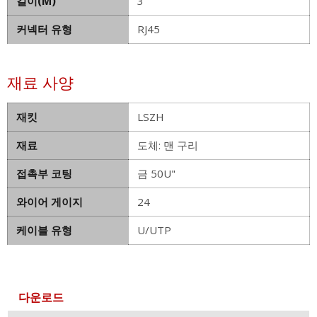
길이(M)
3
커넥터 유형
RJ45
재료 사양
재킷
LSZH
재료
도체: 맨 구리
접촉부 코팅
금 50U"
와이어 게이지
24
케이블 유형
U/UTP
다운로드