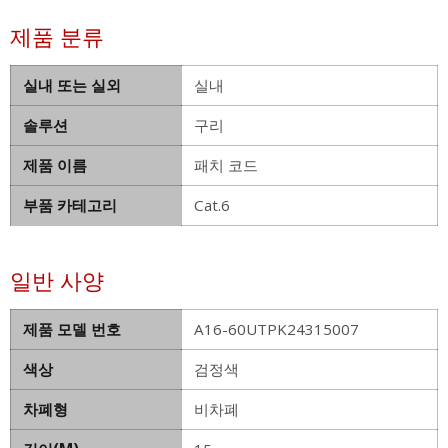
제품 분류
실내 또는 실외
실내
솔루션
구리
제품 이름
패치 코드
부품 카테고리
Cat.6
일반 사양
제품 모델 번호
A16-60UTPK24315007
색상
검정색
차폐형
비차폐