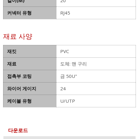
길이(M)
20
커넥터 유형
RJ45
재료 사양
재킷
PVC
재료
도체: 맨 구리
접촉부 코팅
금 50U"
와이어 게이지
24
케이블 유형
U/UTP
다운로드