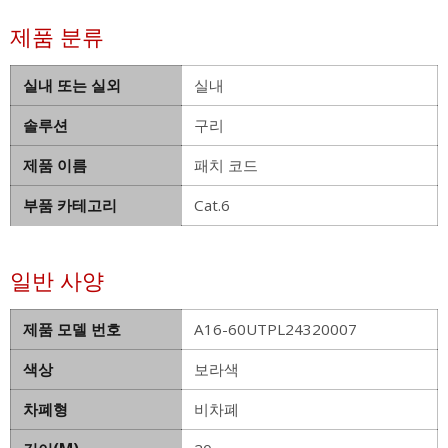
제품 분류
실내 또는 실외
실내
솔루션
구리
제품 이름
패치 코드
부품 카테고리
Cat.6
일반 사양
제품 모델 번호
A16-60UTPL24320007
색상
보라색
차폐형
비차폐