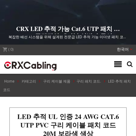
CRX LED 추적 가능 Cat.6 UTP 패치 코
드 - 즉각적인 케이블 식별 솔루션
복잡한 배선 시스템을 위해 설계된 전문급 LED 추적 가능 이더넷 패치 코드.
UL 인증, ETL 검증, 50 마이크론 금도금 RJ45 커넥터 및 100% 순동 구조.
(
0
)
한국어
Home
카테고리
구리 케이블 제품
구리 패치 코드.
LED 추적 패치
코드
LED 추적 UL 인증 24 AWG CAT.6
UTP PVC 구리 케이블 패치 코드
20M 보라색 색상