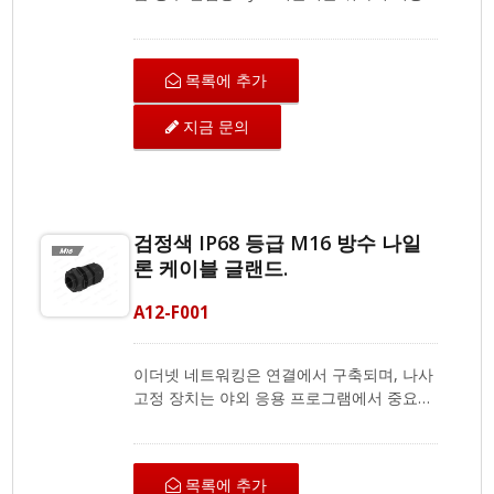
적인 솔루션입니다. 패널에 마지막으로 장착
되어 방수 밀봉을 생성하는 벌크헤드 디자인
의 Cat.6 STP 110 타입 RJ45 커플러가 특징
목록에 추가
입니다. 또한 50 마이크론 금도금 접촉 핀으
로 구성되어 있으며, 사용하지 않을 때는 먼
지금 문의
지, 이물질 및 습기로부터 차폐된 RJ45 잭을
보호하는 먼지 캡이 포함되어 있습니다.
IP68 등급의 제품은 100% 먼지로부터 보호
될 뿐만 아니라, 1.5미터 깊이의 물에 최대
60분 동안 침수되어도 손상이나 성능 저하
검정색 IP68 등급 M16 방수 나일
없이 견딜 수 있습니다. 방수 시리즈 제품에
론 케이블 글랜드.
더 관심이 있으시면, 프로젝트에 대한 추가
정보를 얻기 위해 문의해 주십시오.
A12-F001
이더넷 네트워킹은 연결에서 구축되며, 나사
고정 장치는 야외 응용 프로그램에서 중요한
역할을 합니다. CRXCabling은 야외 케이블을
쉽게 고정하고 방수 밀봉을 생성할 수 있는
최고 수준의 IP68 침투 등급 케이블 그랜드
목록에 추가
를 제공합니다. 세탁기와 함께한 특별한 디자