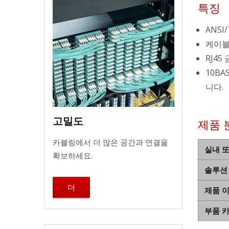
특징
ANSI
케이블
RJ45
10BA
니다.
고밀도
제품 
카블링에서 더 많은 공간과 연결을
실내 
확보하세요.
솔루션
더
제품 
부품 