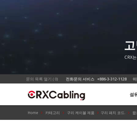
고
리
CRX는
문의 목록 열기
(
0
)
전화문의 서비스
+886-3-312-1128
이
섬
Home
카테고리
구리 케이블 제품
구리 패치 코드.
짧