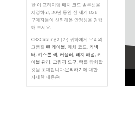
한 이 프리미엄 패치 코드 솔루션을
지정하고, 30년 동안 전 세계 B2B
구매자들이 신뢰해온 안정성을 경험
해 보세요.
CRXCabling이(가) 귀하에게 우리의
고품질
랜 케이블
,
패치 코드
,
커넥
터
,
키스톤 잭
,
커플러
,
패치 패널
,
케
이블 관리
,
크림핑 도구
,
랙
를 탐험할
것을 초대합니다.
문의하기
에 대한
자세한 내용은!