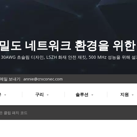
밀도 네트워크 환경을 위한
미엄 초슬림 Cat.6A 차폐 
 30AWG 초슬림 디자인, LSZH 화재 안전 재킷, 500 MHz 성능을 위해 
도금 RJ45 커넥터를 갖춘 인증된 Cat.6A STP 패치 코드를 제공합니다.
코드
메일 보내기
annie@crxconec.com
유
구리
솔루션
지원
은 클립 패치 코드