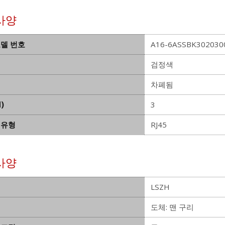
사양
모델 번호
A16-6ASSBK3020300
검정색
차폐됨
)
3
 유형
RJ45
사양
LSZH
도체: 맨 구리