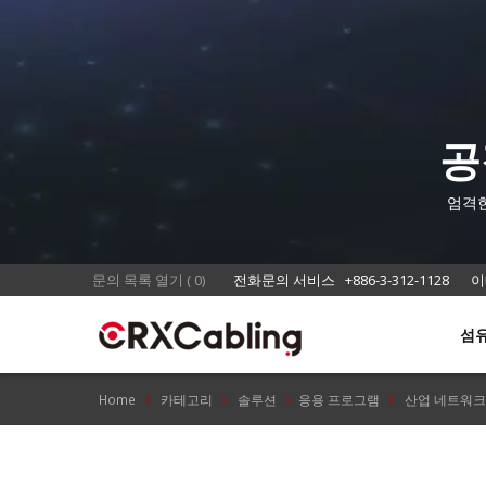
공
엄격한
응용 
문의 목록 열기
(
0
)
전화문의 서비스
+886-3-312-1128
이
섬
Home
카테고리
솔루션
응용 프로그램
산업 네트워크