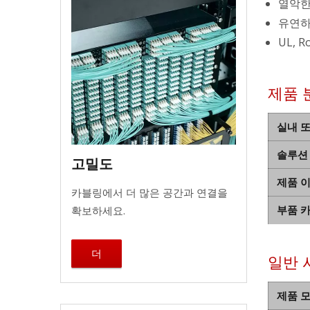
열악한
유연하
UL,
제품 
실내 
솔루션
고밀도
제품 
카블링에서 더 많은 공간과 연결을
부품 
확보하세요.
더
일반 
제품 