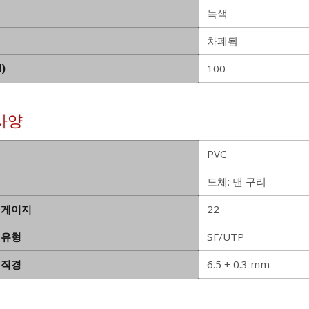
녹색
차폐됨
)
100
사양
PVC
도체: 맨 구리
 게이지
22
 유형
SF/UTP
 직경
6.5 ± 0.3 mm