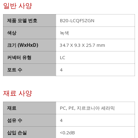
일반 사양
제품 모델 번호
B20-LCQFSZGN
색상
녹색
크기 (WxHxD)
34.7 X 9.3 X 25.7 mm
커넥터 유형
LC
포트 수
4
재료 사양
재료
PC, PE, 지르코니아 세라믹
섬유 수
4
삽입 손실
<0.2dB