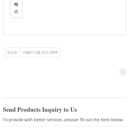
꼬리표
어댑터 다중 모드 OM4