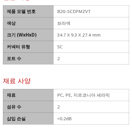
제품 모델 번호
B20-SCDFMZVT
색상
보라색
크기 (WxHxD)
34.7 X 9.3 X 27.4 mm
커넥터 유형
SC
포트 수
2
재료 사양
재료
PC, PE, 지르코니아 세라믹
섬유 수
2
삽입 손실
<0.2dB