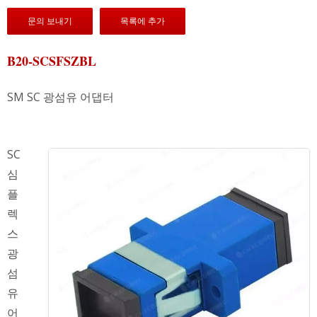
문의 보내기
목록에 추가
B20-SCSFSZBL
SM SC 광섬유 어댑터
SC
심
플
렉
스
광
섬
유
어