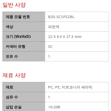
일반 사양
제품 모델 번호
B20-SCSFSZBL
색상
파란색
크기 (WxHxD)
22 X 9.3 X 27.3 mm
커넥터 유형
SC
포트 수
1
재료 사양
재료
PC, PE, 지르코니아 세라믹
섬유 수
1
삽입 손실
<0.2dB