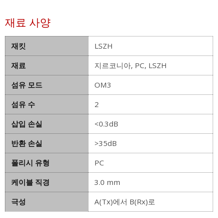
재료 사양
재킷
LSZH
재료
지르코니아, PC, LSZH
섬유 모드
OM3
섬유 수
2
삽입 손실
<0.3dB
반환 손실
>35dB
폴리시 유형
PC
케이블 직경
3.0 mm
극성
A(Tx)에서 B(Rx)로