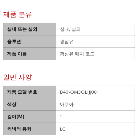
제품 분류
실내 또는 실외
실내, 실외
솔루션
광섬유
제품 이름
광섬유 패치 코드
일반 사양
제품 모델 번호
B40-OM3OLIJJ001
색상
아쿠아
길이(M)
1
커넥터 유형
LC