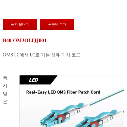
문의 보내기
목록에 추가
B40-OM3OLIJJ001
OM3 LC에서 LC로 가는 섬유 패치 코드
특
허
받
은