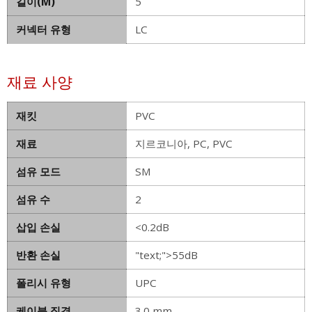
길이(M)
5
커넥터 유형
LC
재료 사양
재킷
PVC
재료
지르코니아, PC, PVC
섬유 모드
SM
섬유 수
2
삽입 손실
<0.2dB
반환 손실
"text;">55dB
폴리시 유형
UPC
케이블 직경
3.0 mm