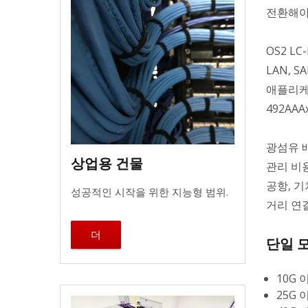
전환해야
OS2 L
LAN, SA
애플리케이
492AAA
광섬유 
상업용 건물
관리 비용
공항, 
성공적인 시작을 위한 지능형 범위.
거리 연
더
단일 모
10G 
25G 