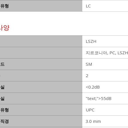
 유형
LC
사양
LSZH
지르코니아, PC, LSZ
모드
SM
수
2
손실
<0.2dB
손실
"text;">55dB
 유형
UPC
 직경
3.0 mm