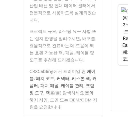
산업 배선 및 현대 데이터 센터에서
전문적으로 사용하도록 설계되었습
니다.
프로젝트 규모, 라우팅 요구 사항 또
는 설치 환경을 알려주시면, 배포를
효율적으로 완료하는 데 도움이 되
는 호환 가능한 잭, 패널, 케이블 및
도구를 추천해 드리겠습니다.
CRXCabling에서 프리미엄
랜 케이
블
,
패치 코드
,
커넥터
,
키스톤 잭
,
커
플러
,
패치 패널
,
케이블 관리
,
크림
핑 도구
,
랙
을(를) 탐색하세요.
문의
하기
사양, 도면 또는 OEM/ODM 지
원을 요청합니다.