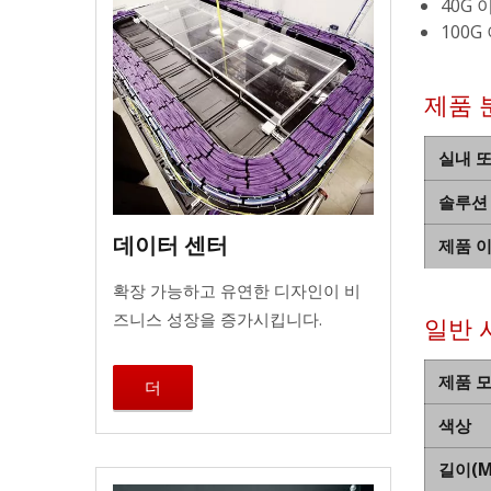
40G 
100G
제품 
실내 
솔루션
데이터 센터
제품 
확장 가능하고 유연한 디자인이 비
즈니스 성장을 증가시킵니다.
일반 
제품 
더
색상
길이(M