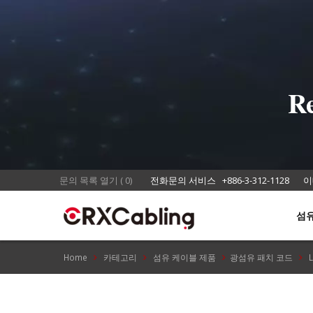
R
문의 목록 열기
(
0
)
전화문의 서비스
+886-3-312-1128
이
섬
Home
카테고리
섬유 케이블 제품
광섬유 패치 코드