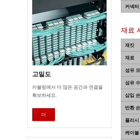
커넥터
재료 
재킷
재료
섬유 
고밀도
섬유 
카블링에서 더 많은 공간과 연결을
확보하세요.
삽입 
반환 
더
폴리시
케이블