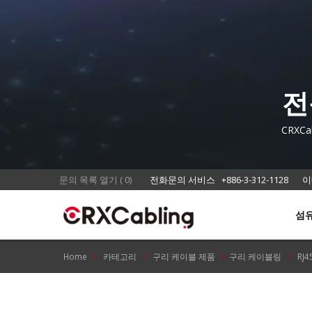
전
CRXC
문의 목록 열기
(
0
)
전화문의 서비스
+886-3-312-1128
이
섬
Home
카테고리
구리 케이블 제품
구리 케이블링
RJ