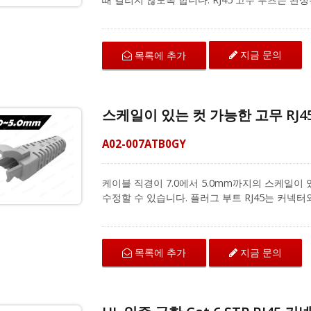
먼지와 물이 들어오는 것을 차단하며, 케이블의 수명
Cat.6 및 Cat.5e FTP 및 UTP 케이블과 호환되
다. 또한, 주황색, 노란색, 녹색, 파란색, 보라색
지금 문의
목록에 추가
해 다른 색상도 제공됩니다. CRXCabling은
다. 여기에는 RJ45 커넥터, RJ45 스트레인 릴리
정 길이 패치 코드도 제공합니다. 품질과 특성
을 제공합니다.
스케일이 있는 컷 가능한 고무 RJ4
A02-007ATB0GY
케이블 직경이 7.0에서 5.0mm까지의 스케일이 
수정할 수 있습니다. 플러그 부트 RJ45는 커넥
니다. 버클 디자인으로 부트는 와이어와 커넥터를
니다. 스트레인 릴리프 부츠는 Cat.6A, Cat.6 및 
는 꼬인 원형 네트워크 케이블과 RJ45 8P8C 커넥터
지금 문의
목록에 추가
커넥터, RJ45 커넥터 부트 및 우수한 네트워크 
현장에서 케이블 종단을 위한 전체 제품 선택을 