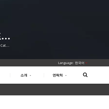
프리
at.6A
.
한국어
소개
연락처