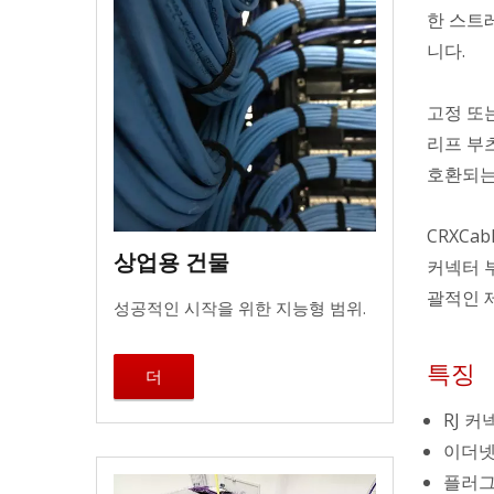
한 스트
니다.
고정 또는
리프 부츠는
호환되는 
CRXCa
상업용 건물
커넥터 부
괄적인 
성공적인 시작을 위한 지능형 범위.
특징
더
RJ 
이더넷
플러그