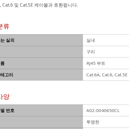
6a, Cat.6 및 Cat.5E 케이블과 호환됩니다.
분류
또는 실외
실내
구리
이름
RJ45 부트
카테고리
Cat.6A, Cat.6, Cat.5E
사양
모델 번호
A02-0040650CL
투명한