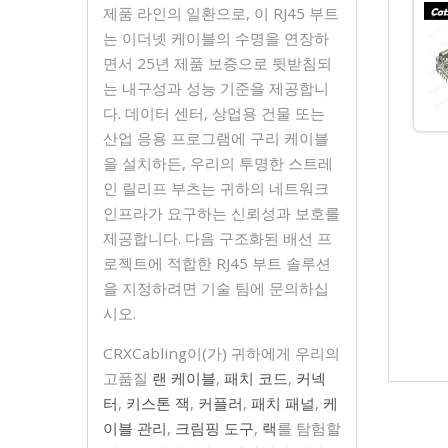
제품 라인의 일환으로, 이 RJ45 부트
는 이더넷 케이블의 수명을 연장하
면서 25년 제품 보증으로 뒷받침되
는 내구성과 성능 기준을 제공합니
다. 데이터 센터, 상업용 건물 또는
산업 응용 프로그램에 구리 케이블
을 설치하든, 우리의 투명한 스트레
인 릴리프 부츠는 귀하의 네트워크
인프라가 요구하는 신뢰성과 보호를
제공합니다. 다음 구조화된 배선 프
로젝트에 적합한 RJ45 부트 솔루션
을 지정하려면 기술 팀에 문의하십
시오.
CRXCabling이(가) 귀하에게 우리의
고품질
랜 케이블
,
패치 코드
,
커넥
터
,
키스톤 잭
,
커플러
,
패치 패널
,
케
이블 관리
,
크림핑 도구
,
랙
를 탐험할