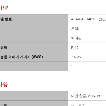
사양
모델 번호
A04-6ASB4018 (참조 
은색.
차폐됨
 유형
RJ45
능한 와이어 게이지 (AWG)
23-26
수
1
사양
아연 합금, ABS, PC.
 코팅
금 50U"