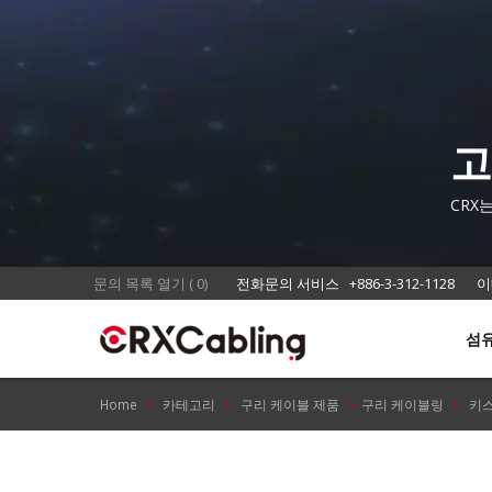
고
CRX
문의 목록 열기
(
0
)
전화문의 서비스
+886-3-312-1128
이
섬
Home
카테고리
구리 케이블 제품
구리 케이블링
키스