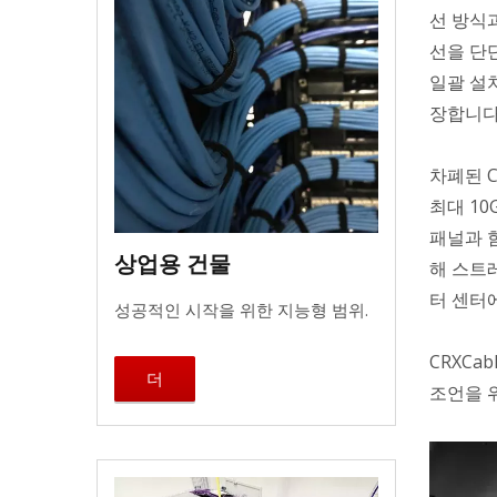
선 방식
선을 단
일괄 설치
장합니다
차폐된 C
최대 1
패널과 
상업용 건물
해 스트
터 센터
성공적인 시작을 위한 지능형 범위.
CRXC
더
조언을 