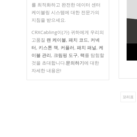
를 최적화하고 완전한 데이터 센터
케이블링 시스템에 대한 전문가의
지침을 받으세요.
CRXCabling이(가) 귀하에게 우리의
고품질
랜 케이블
,
패치 코드
,
커넥
터
,
키스톤 잭
,
커플러
,
패치 패널
,
케
이블 관리
,
크림핑 도구
,
랙
를 탐험할
것을 초대합니다.
문의하기
에 대한
자세한 내용은!
꼬리표