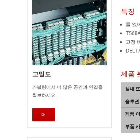
특징
툴 없
T568
고정 
DELT
제품 
고밀도
카블링에서 더 많은 공간과 연결을
실내 
확보하세요.
솔루션
제품 
더
부품 