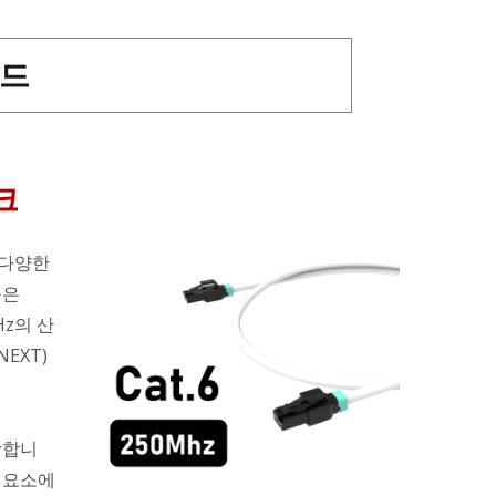
코드
크
 다양한
블은
MHz의 산
EXT)
포함합니
성 요소에