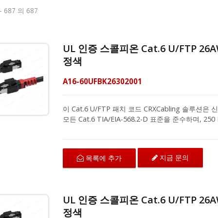
- 687 의 687
UL 인증 스콜피온 Cat.6 U/FTP 2
정색
A16-60UFBK26302001
이 Cat.6 U/FTP 패치 코드 CRXCabling 솔
모든 Cat.6 TIA/EIA-568.2-D 표준을 준수하며,
상 클립 디자인이 특징으로, 쉽게 식별할 수 있으
색상을 제공합니다. 고품질 100% 순동선으로 제작
다. 성형된 부츠는 설치 중 원치 않는 케이블 걸림
지금 문의
목록에 추가
크를 위해 대역폭 집약적인 음성, 데이터 또는 비디오
니다. 케이블링 시리즈 솔루션 제공업체로서, 저희 Cat.
간섭과 외부 크로스토크에 효과적으로 저항합니다. 22
24포트 및 48포트 키스톤 패치 패널과 호환됩니다. 
UL 인증 스콜피온 Cat.6 U/FTP 2
젝트에 대한 추가 정보를 얻기 위해 문의해 주십시오
정색