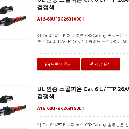
젝트에 대한 추가 정보를 얻기 위해 문의해 주십시오
검정색
A16-60UFBK26310001
이 Cat.6 U/FTP 패치 코드 CRXCabling 솔
모든 Cat.6 TIA/EIA-568.2-D 표준을 준수하며,
상 클립 디자인이 특징으로, 쉽게 식별할 수 있으
색상을 제공합니다. 고품질 100% 순동선으로 제작
다. 성형된 부츠는 설치 중 원치 않는 케이블 걸림
지금 문의
목록에 추가
크를 위해 대역폭 집약적인 음성, 데이터 또는 비디오
니다. 케이블링 시리즈 솔루션 제공업체로서, 저희 Cat.
간섭과 외부 크로스토크에 효과적으로 저항합니다. 22
24포트 및 48포트 키스톤 패치 패널과 호환됩니다. 
UL 인증 스콜피온 Cat.6 U/FTP 2
젝트에 대한 추가 정보를 얻기 위해 문의해 주십시오
검정색
A16-60UFBK26315001
이 Cat.6 U/FTP 패치 코드 CRXCabling 솔