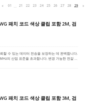
01
21
22
23
24
25
26
27
28
29
«
»
…
6AWG 패치 코드 색상 클립 포함 2M, 검
루션은 신뢰할 수 있는 데이터 전송을 보장하는 데 완벽합니다.
 250 MHz의 산업 표준을 초과합니다. 변경 가능한 전갈 색
며 다양한 애플리케이션을 라벨링하기 위해 일곱 가지
된 이 디자인은 근접 간섭(NEXT) 수준을 최소화합니
을 방지합니다. 빠른 이더넷 및 기가비트 컴퓨터 네트워
 배포 애플리케이션에 사용되는 Cat.6 패치 코드입
6 비차폐 RJ45 키스톤(모델: A04-60UB4014)은
-26 AWG의 단선 및 연선 케이블을 지원하며, 1U
Cat.6 시리즈 제품에 더 많은 관심이 있으시면, 프로
6AWG 패치 코드 색상 클립 포함 3M, 검
.