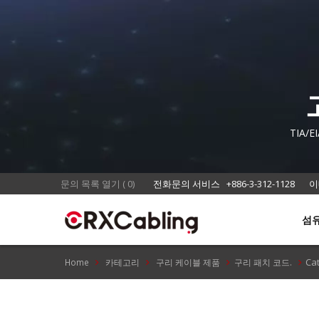
TIA/
문의 목록 열기
(
0
)
전화문의 서비스
+886-3-312-1128
이
섬
Ca
Home
카테고리
구리 케이블 제품
구리 패치 코드.