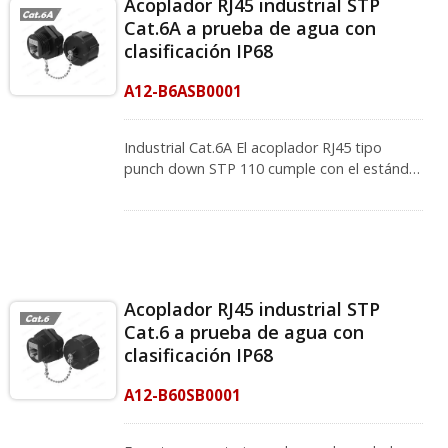
Acoplador RJ45 industrial STP
Cat.6A a prueba de agua con
clasificación IP68
A12-B6ASB0001
Industrial Cat.6A El acoplador RJ45 tipo
punch down STP 110 cumple con el estándar
de impermeabilidad IP68 y admite
aplicaciones PoE plus. Para el sistema de
cableado exterior, lograr la transición de
Ethernet y asegurar que el sistema de
cableado funcione son cosas esenciales y
básicas. Con cubierta impermeable con
Acoplador RJ45 industrial STP
conector RJ45, ya no más preocupaciones
Cat.6 a prueba de agua con
por desconexiones o daños internos por
clasificación IP68
polvo, escombros y humedad. Además,
CRXCabling El acoplador industrial RJ45
A12-B60SB0001
supera el rendimiento de Cat.6A y cumple
con la norma TIA/EIA 568.2-C y la norma
ISO/IEC 11801. Los productos de la serie