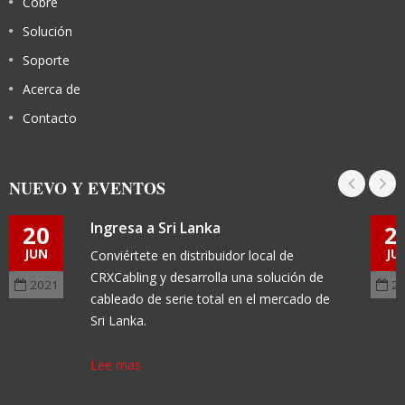
Cobre
Solución
Soporte
Acerca de
Contacto
NUEVO Y EVENTOS
Ingresa a Sri Lanka
20
2
JUN
JU
Conviértete en distribuidor local de
CRXCabling y desarrolla una solución de
2021
2
cableado de serie total en el mercado de
Sri Lanka.
Lee mas