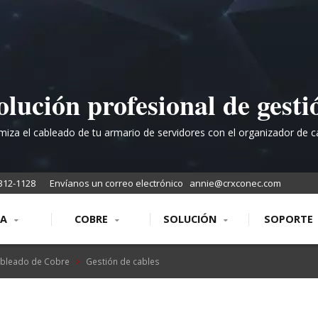
olución profesional de gesti
e cables 1U para armarios 
miza el cableado de tu armario de servidores con el organizador de c
zontal de CRX que cuenta con cinco ganchos desmontables diseñados
rack de 19 pulgadas
una gestión de cables organizada y eficiente.
312-1128
Envíanos un correo electrónico
annie@crxconec.com
RA
COBRE
SOLUCIÓN
SOPORTE
bleado de Cobre
Gestión de cables