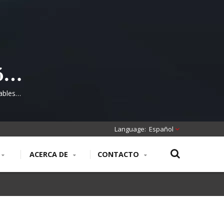
ón
de
ables
 para
Español
ACERCA DE
CONTACTO