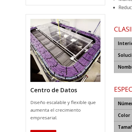
Reduci
CLAS
Interi
Soluc
Nombr
ESPEC
Centro de Datos
Diseño escalable y flexible que
Númer
aumenta el crecimiento
Color
empresarial.
Tamañ