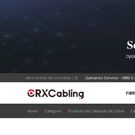
S
d
Opti
hori
Abrir la lista de consultas
(
0
)
Llamanos Servicio
+886-3-
FIB
Home
Categoría
Producto de Cableado de Cobre
Ca