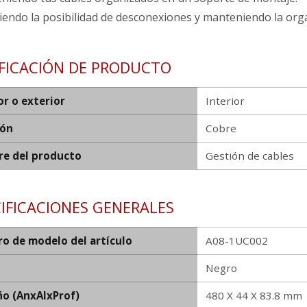
endo la posibilidad de desconexiones y manteniendo la orga
IFICACIÓN DE PRODUCTO
or o exterior
Interior
ión
Cobre
e del producto
Gestión de cables
IFICACIONES GENERALES
o de modelo del artículo
A08-1UC002
Negro
o (AnxAlxProf)
480 X 44 X 83.8 mm