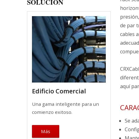
SOLUCIÓN
horizon
presión,
de par t
cables 
adecuad
compues
CRXCabl
diferen
aquí par
Edificio Comercial
Una gama inteligente para un
CARA
comienzo exitoso.
Se ada
Config
Más
Mante