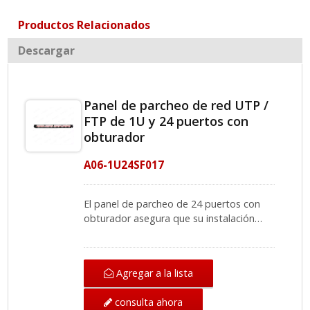
Productos Relacionados
Descargar
Panel de parcheo de red UTP /
FTP de 1U y 24 puertos con
obturador
A06-1U24SF017
El panel de parcheo de 24 puertos con
obturador asegura que su instalación
tenga una apariencia profesional y limpia,
y proporciona la protección necesaria
contra el polvo y los desechos en el rack
Agregar a la lista
o gabinete. Una estructura de acero
laminado en frío también hace que la
consulta ahora
instalación sea más confiable. El panel