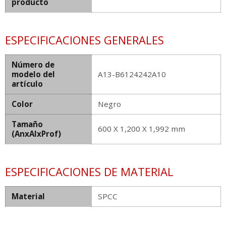
producto
ESPECIFICACIONES GENERALES
Número de
modelo del
A13-B6124242A10
artículo
Color
Negro
Tamaño
600 X 1,200 X 1,992 mm
(AnxAlxProf)
ESPECIFICACIONES DE MATERIAL
Material
SPCC