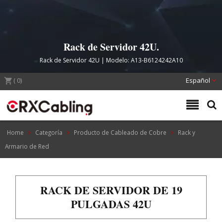
Rack de Servidor 42U.
Rack de Servidor 42U | Modelo: A13-B6124242A10
(
0
)
Español
Home
Categoría
Producto de Cableado de Cobre
Rack y
Armario de Red
RACK DE SERVIDOR DE 19
PULGADAS 42U