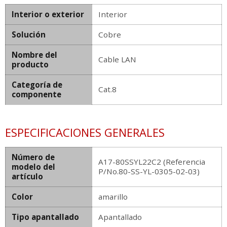
Interior o exterior
Interior
Solución
Cobre
Nombre del
Cable LAN
producto
Categoría de
Cat.8
componente
ESPECIFICACIONES GENERALES
Número de
A17-80SSYL22C2 (Referencia
modelo del
P/No.80-SS-YL-0305-02-03)
artículo
Color
amarillo
Tipo apantallado
Apantallado