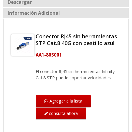
Descargar
Información Adicional
Conector RJ45 sin herramientas
STP Cat.8 40G con pestillo azul
AA1-80S001
El conector RJ45 sin herramientas Infinity
Cat.8 STP puede soportar velocidades de
transferencia de hasta 40 Gbps. Es
efectivo para preparar su red de alto
rendimiento para el futuro y es
Agregar a la lista
compatible hacia atrás con el
componente del cable de parche Cat.6A.
consulta ahora
Con un diseño sin herramientas, ayuda
enormemente a la eficiencia de los
instaladores y tiene un rendimiento