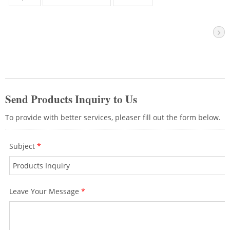
de parche Cat.8 y el cable Cat.8. Puede
soportar un enlace de canal de 30 m, y la
red Cat.8 también puede soportar
25GBASE-T e incluso un canal de
40GBASE-T, por lo que se recomienda
encarecidamente su uso en centros de
datos para la conexión de conmutadores
a servidores. CRXCabling proporciona
productos de enlace Cat.8 completos
con certificación GMMT, que pueden
establecer una experiencia de red más
rápida y mejor, y todas las series de
productos tienen una garantía de
producto de 25 años.