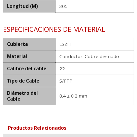
Longitud (M)
305
ESPECIFICACIONES DE MATERIAL
Cubierta
LSZH
Material
Conductor: Cobre desnudo
Calibre del cable
22
Tipo de Cable
S/FTP
Diámetro del
8.4 ± 0.2 mm
Cable
Productos Relacionados