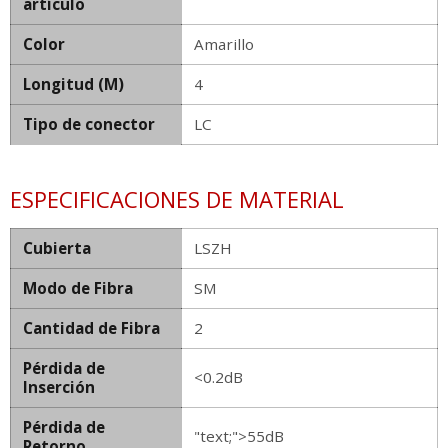
artículo
Color
Amarillo
Longitud (M)
4
Tipo de conector
LC
ESPECIFICACIONES DE MATERIAL
Cubierta
LSZH
Modo de Fibra
SM
Cantidad de Fibra
2
Pérdida de
<0.2dB
Inserción
Pérdida de
"text;">55dB
Retorno