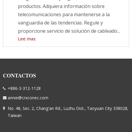
productos. Adquiera información sobre
telecomunicaciones para mantenerse a la
vanguardia de las tendencias. Regule y
proporcione servicio de solución de cableado...
Lee mas
CONTACTOS
+886-3-312-1128
annie@crxconec.com
No. 48, Sec. 2, Chang'an Rd., Luzhu Dist., Taoyuan City 338028,
Taiwan