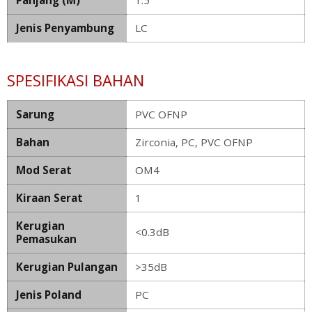
Jenis Penyambung
LC
SPESIFIKASI BAHAN
Sarung
PVC OFNP
Bahan
Zirconia, PC, PVC OFNP
Mod Serat
OM4
Kiraan Serat
1
Kerugian
<0.3dB
Pemasukan
Kerugian Pulangan
>35dB
Jenis Poland
PC