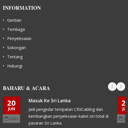
INFORMATION
Gentian
Tembaga
Penyelesaian
Sokongan
Tentang
Hubungi
BAHARU & ACARA
Masuk Ke Sri Lanka
20
2
JUN
JU
Jadi pengedar tempatan CRXCabling dan
kembangkan penyelesaian kabel siri total di
2021
2
pasaran Sri Lanka.