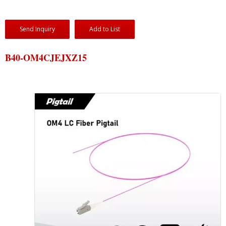
Send Inquiry
Add to List
B40-OM4CJEJXZ15