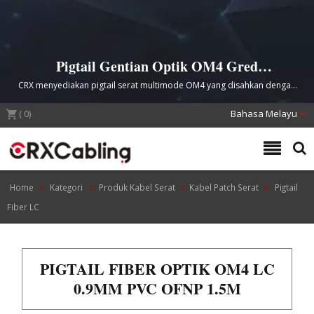
Pigtail Gentian Optik OM4 Gred
Profesional untuk Aplikasi Rangkaian
CRX menyediakan pigtail serat multimode OM4 yang disahkan dengan
Berkelajuan Tinggi
penyambung ferule zirconia, direka untuk penghantaran Ethernet 10G,
(
0
)
25G, 40G, dan 100G yang boleh dipercayai di pusat data dan
Bahasa Melayu
infrastruktur telekomunikasi.
Home
Kategori
Produk Kabel Serat
Kabel Patch Serat
Pigtail
Fiber LC
PIGTAIL FIBER OPTIK OM4 LC
0.9MM PVC OFNP 1.5M