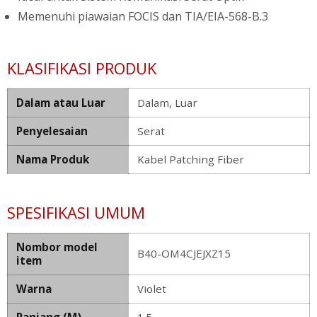
Memenuhi piawaian FOCIS dan TIA/EIA-568-B.3
KLASIFIKASI PRODUK
Dalam atau Luar
Dalam, Luar
Penyelesaian
Serat
Nama Produk
Kabel Patching Fiber
SPESIFIKASI UMUM
Nombor model
B40-OM4CJEJXZ15
item
Warna
Violet
Panjang (M)
1.5